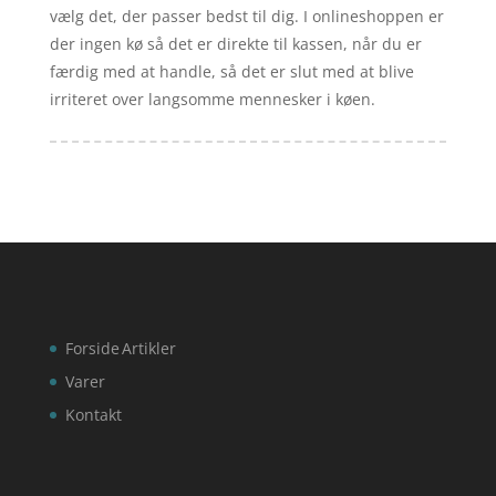
vælg det, der passer bedst til dig. I onlineshoppen er
der ingen kø så det er direkte til kassen, når du er
færdig med at handle, så det er slut med at blive
irriteret over langsomme mennesker i køen.
Forside
Artikler
Varer
Kontakt