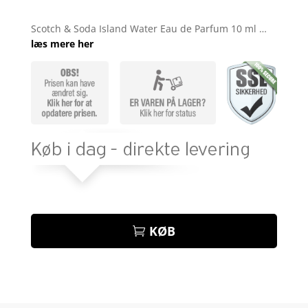
Bedømt
som
3.9
Scotch & Soda Island Water Eau de Parfum 10 ml …
ud af 5
læs mere her
baseret
på
kundebed
ømmelse
r
KØB