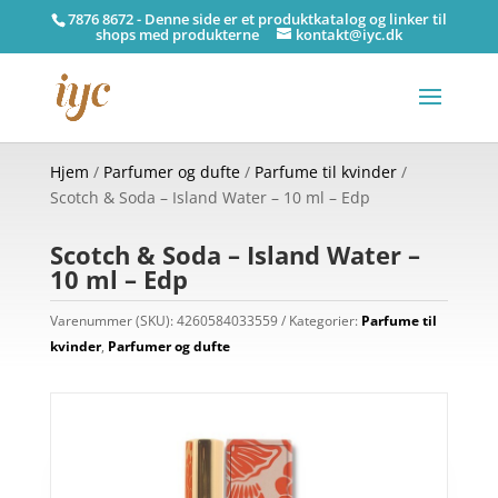
7876 8672 - Denne side er et produktkatalog og linker til
shops med produkterne
kontakt@iyc.dk
Hjem
/
Parfumer og dufte
/
Parfume til kvinder
/
Scotch & Soda – Island Water – 10 ml – Edp
Scotch & Soda – Island Water –
10 ml – Edp
Varenummer (SKU):
4260584033559
Kategorier:
Parfume til
kvinder
,
Parfumer og dufte