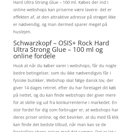
Hard Ultra Strong Glue – 100 ml. Købes der ind i
online webshops kan priserne være lavere- det er
effekten af, at den attraktive adresse på strøget ikke
er nødvendig, og man dermed sparer meget på
huslejen.
Schwarzkopf – OSIS+ Rock Hard
Ultra Strong Glue – 100 ml og
online fordele
Husk at når du køber varer i webshops, får du nogle
bedre betingelser, som du ikke nødvendigvis får i
fysiske butikker. Webshop skal følge dansk lov, der
giver 14 dages retrret. efter du har foretaget dit køb
på nettet, og du kan finde webshops der giver mere
for at skille sig ud fra konkurrenterne i markedet. En
stor fordel for dig som forbruger er, at webshops har
deres priser online, og det bevirker, at du med få klik
kan finde det bedste tilbud, når man kan se de
forskellige shops priser med det samme. Det er let i