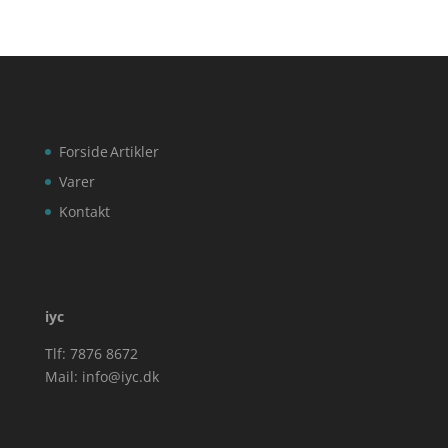
Forside
Artikler
Varer
Kontakt
iyc
Tlf: 7876 8672
Mail:
info@iyc.dk