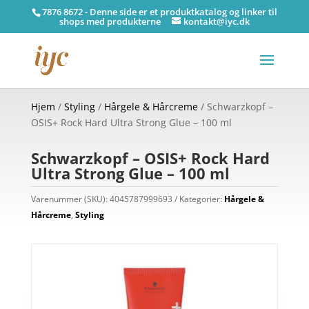
7876 8672 - Denne side er et produktkatalog og linker til
shops med produkterne
kontakt@iyc.dk
Hjem
/
Styling
/
Hårgele & Hårcreme
/ Schwarzkopf –
OSIS+ Rock Hard Ultra Strong Glue – 100 ml
Schwarzkopf – OSIS+ Rock Hard
Ultra Strong Glue – 100 ml
Varenummer (SKU):
4045787999693
Kategorier:
Hårgele &
Hårcreme
,
Styling