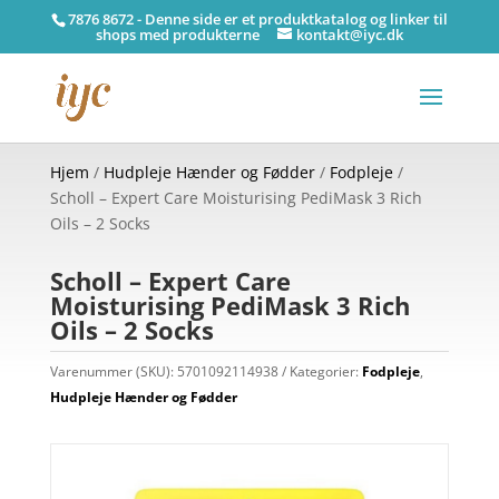
7876 8672 - Denne side er et produktkatalog og linker til
shops med produkterne
kontakt@iyc.dk
Hjem
/
Hudpleje Hænder og Fødder
/
Fodpleje
/
Scholl – Expert Care Moisturising PediMask 3 Rich
Oils – 2 Socks
Scholl – Expert Care
Moisturising PediMask 3 Rich
Oils – 2 Socks
Varenummer (SKU):
5701092114938
Kategorier:
Fodpleje
,
Hudpleje Hænder og Fødder