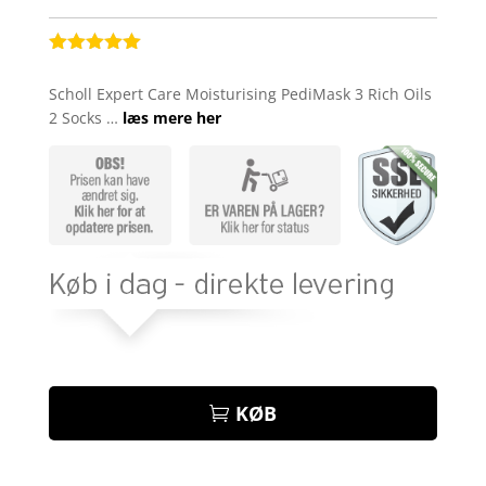
Bedømt
som
5
ud
Scholl Expert Care Moisturising PediMask 3 Rich Oils
af 5
2 Socks …
læs mere her
baseret på
kundebedøm
melser
KØB