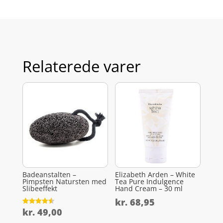
Relaterede varer
Badeanstalten –
Elizabeth Arden – White
Pimpsten Natursten med
Tea Pure Indulgence
Slibeeffekt
Hand Cream – 30 ml
kr.
68,95
kr.
49,00
Vurderet
4.6
ud af 5