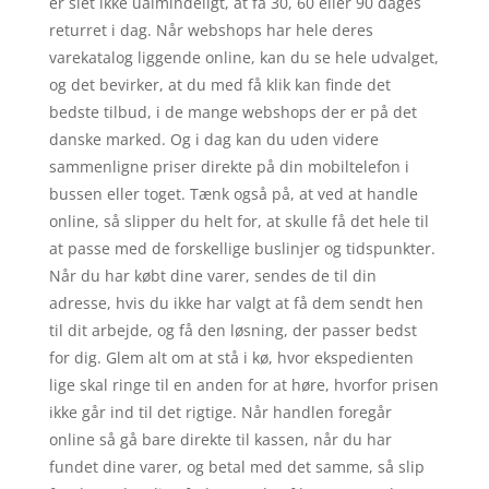
er slet ikke ualmindeligt, at få 30, 60 eller 90 dages
returret i dag. Når webshops har hele deres
varekatalog liggende online, kan du se hele udvalget,
og det bevirker, at du med få klik kan finde det
bedste tilbud, i de mange webshops der er på det
danske marked. Og i dag kan du uden videre
sammenligne priser direkte på din mobiltelefon i
bussen eller toget. Tænk også på, at ved at handle
online, så slipper du helt for, at skulle få det hele til
at passe med de forskellige buslinjer og tidspunkter.
Når du har købt dine varer, sendes de til din
adresse, hvis du ikke har valgt at få dem sendt hen
til dit arbejde, og få den løsning, der passer bedst
for dig. Glem alt om at stå i kø, hvor ekspedienten
lige skal ringe til en anden for at høre, hvorfor prisen
ikke går ind til det rigtige. Når handlen foregår
online så gå bare direkte til kassen, når du har
fundet dine varer, og betal med det samme, så slip