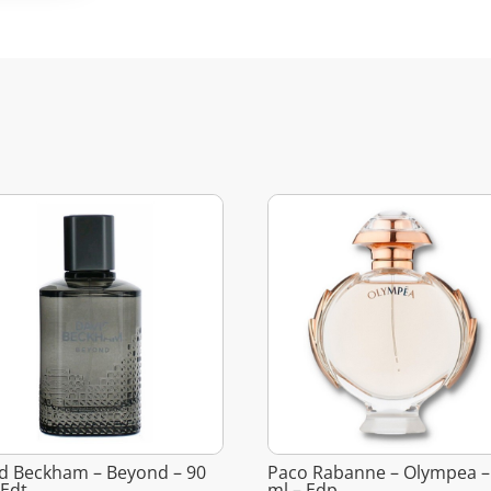
d Beckham – Beyond – 90
Paco Rabanne – Olympea –
 Edt
ml – Edp