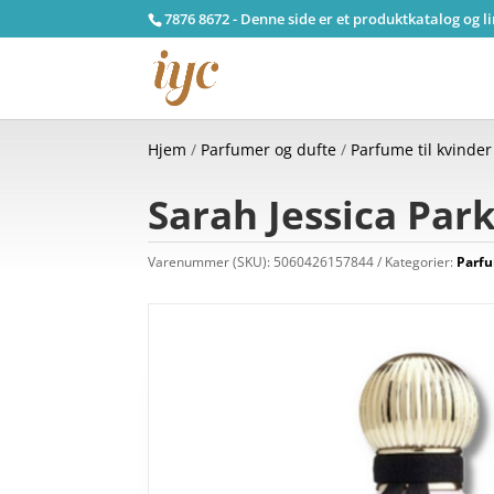
7876 8672 - Denne side er et produktkatalog og l
Hjem
/
Parfumer og dufte
/
Parfume til kvinder
Sarah Jessica Par
Varenummer (SKU):
5060426157844
Kategorier:
Parfu