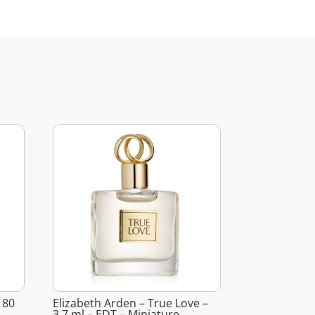
 80
Elizabeth Arden – True Love –
3,7 ml – EDT – Miniature