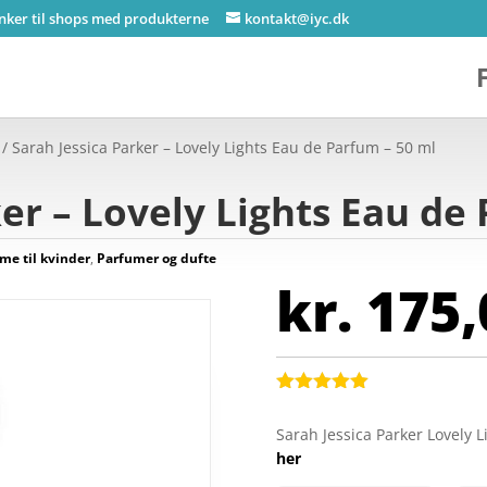
inker til shops med produkterne
kontakt@iyc.dk
/ Sarah Jessica Parker – Lovely Lights Eau de Parfum – 50 ml
ker – Lovely Lights Eau de
me til kvinder
,
Parfumer og dufte
kr.
175,
Bedømt
som
5
ud
Sarah Jessica Parker Lovely 
af 5
her
baseret på
kundebedøm