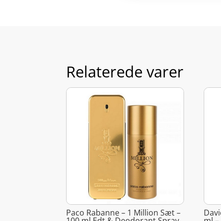
Relaterede varer
Paco Rabanne – 1 Million Sæt –
Davi
100 ml Edt & Deodorant Spray
ml –