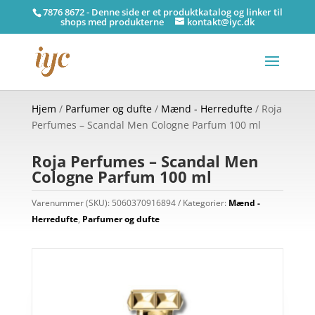
7876 8672 - Denne side er et produktkatalog og linker til
shops med produkterne
kontakt@iyc.dk
Hjem
/
Parfumer og dufte
/
Mænd - Herredufte
/ Roja
Perfumes – Scandal Men Cologne Parfum 100 ml
Roja Perfumes – Scandal Men
Cologne Parfum 100 ml
Varenummer (SKU):
5060370916894
Kategorier:
Mænd -
Herredufte
,
Parfumer og dufte