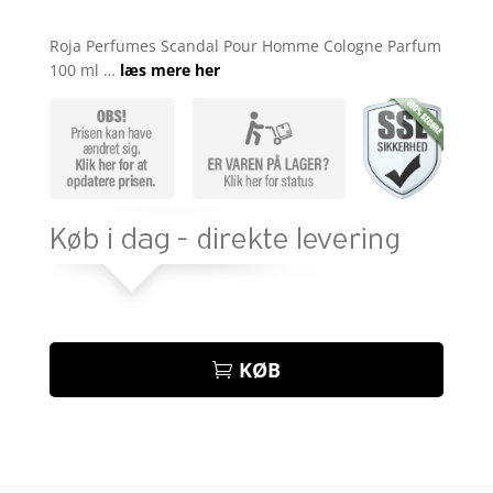
Bedømt
som
5
ud
Roja Perfumes Scandal Pour Homme Cologne Parfum
af 5
100 ml …
læs mere her
baseret på
kundebedøm
melser
KØB