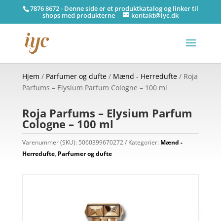
7876 8672 - Denne side er et produktkatalog og linker til
shops med produkterne
kontakt@iyc.dk
Hjem
/
Parfumer og dufte
/
Mænd - Herredufte
/ Roja
Parfums – Elysium Parfum Cologne – 100 ml
Roja Parfums – Elysium Parfum
Cologne – 100 ml
Varenummer (SKU):
5060399670272
Kategorier:
Mænd -
Herredufte
,
Parfumer og dufte