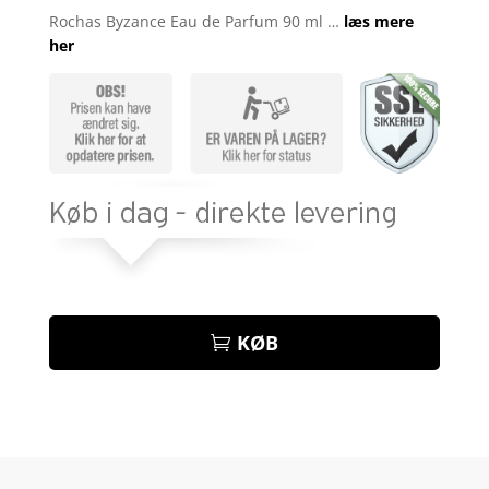
som
4.3
Rochas Byzance Eau de Parfum 90 ml …
læs mere
ud af 5
her
baseret
på
kundebedø
mmelser
KØB