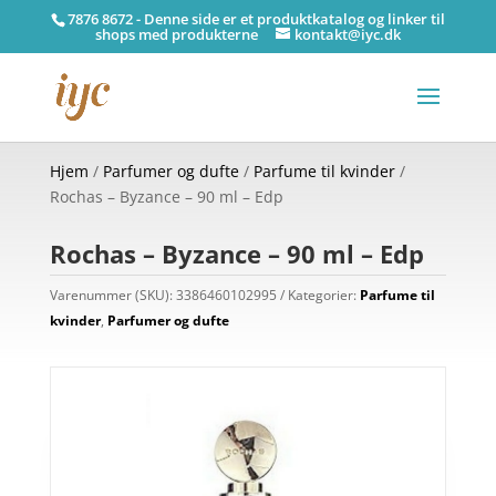
7876 8672 - Denne side er et produktkatalog og linker til
shops med produkterne
kontakt@iyc.dk
Hjem
/
Parfumer og dufte
/
Parfume til kvinder
/
Rochas – Byzance – 90 ml – Edp
Rochas – Byzance – 90 ml – Edp
Varenummer (SKU):
3386460102995
Kategorier:
Parfume til
kvinder
,
Parfumer og dufte