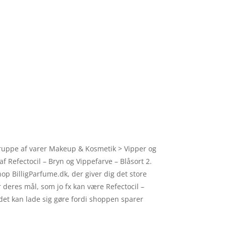
 gruppe af varer Makeup & Kosmetik > Vipper og
f Refectocil – Bryn og Vippefarve – Blåsort 2.
op BilligParfume.dk, der giver dig det store
 deres mål, som jo fx kan være Refectocil –
 det kan lade sig gøre fordi shoppen sparer