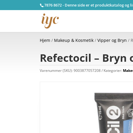
7876 8672 - Denne side er et produktkatalog og l
Hjem
/
Makeup & Kosmetik
/
Vipper og Bryn
/ R
Refectocil – Bryn 
Varenummer (SKU):
9003877057208
Kategorier:
Make