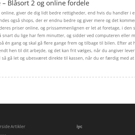
 – Blåsort 2 og online fordele
online, giver de dig lidt bedre rettigheder, end hvis du handler i 
 findes også shops, der er endnu bedre og giver mere og det komme
at deres priser online, og prissammenlignen er let at foretage, i den
snart du lige har fem minutter, og sidder ved computeren eller m
 på én gang og skal gå flere gange frem og tilbage til bilen. Efter at
sendt hen til dit arbejde, og det kan frit vælges, når du angiver leve
l så gå let og ubesværet direkte til kassen, når du er færdig med at
rside
Artikler
iyc