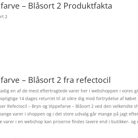
efarve – Blåsort 2 Produktfakta
rt 2
farve – Blåsort 2 fra refectocil
 stadig en af de mest eftertragtede varer her i webshoppen i vores
ligtige 14 dages returret til at sikre dig mod fortrydelse af købet a
er Refectocil – Bryn og Vippefarve – Blåsort 2 ved den velkendte sh
mange varer i shoppen og i det store udvalg går mange på jagt efter
ne varer i en webshop kan priserne findes lavere end i butikker- og