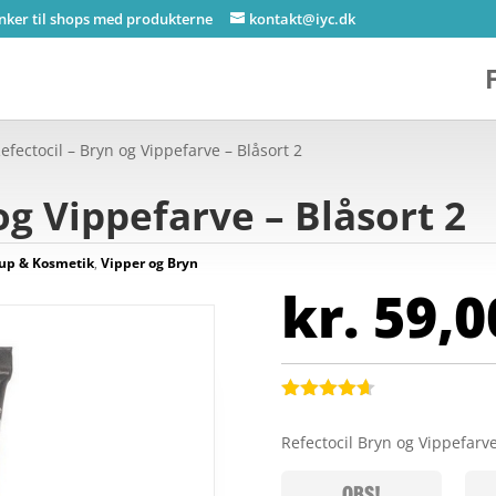
inker til shops med produkterne
kontakt@iyc.dk
efectocil – Bryn og Vippefarve – Blåsort 2
og Vippefarve – Blåsort 2
up & Kosmetik
,
Vipper og Bryn
kr.
59,0
Bedømt
som
4.6
Refectocil Bryn og Vippefarv
ud af 5
baseret på
kundebedø