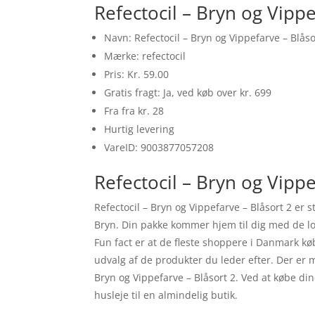
Refectocil – Bryn og Vipp
Navn: Refectocil – Bryn og Vippefarve – Blåso
Mærke: refectocil
Pris: Kr. 59.00
Gratis fragt: Ja, ved køb over kr. 699
Fra fra kr. 28
Hurtig levering
VareID: 9003877057208
Refectocil – Bryn og Vippe
Refectocil – Bryn og Vippefarve – Blåsort 2 er
Bryn. Din pakke kommer hjem til dig med de lovp
Fun fact er at de fleste shoppere i Danmark køb
udvalg af de produkter du leder efter. Der er 
Bryn og Vippefarve – Blåsort 2. Ved at købe di
husleje til en almindelig butik.