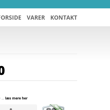
FORSIDE
VARER
KONTAKT
0
e …
læs mere her