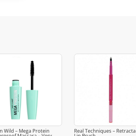
n Wild – Mega Protein
Real Techniques – Retracta
rproof Mascara – Very
Lip Brush