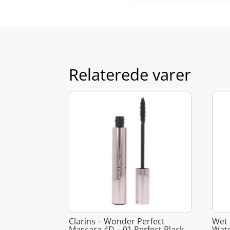
Relaterede varer
Clarins – Wonder Perfect
Wet 
Mascara 4D – 01 Perfect Black
Wate