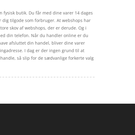
en fysisk butik. Du får med dine varer 14 dages
r dig tilgode som forbruger. At webshops har
 store skov af webshops, der er derude. Og i
ed din telefon. Når du handler online er du
 have afsluttet din handel, bliver dine varer
ringadresse. I dag er der ingen grund til at
 handle, så slip for de sædvanlige forkerte valg