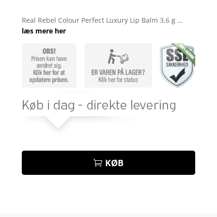
Bedømt
som
3.9
Real Rebel Colour Perfect Luxury Lip Balm 3,6 g …
ud af 5
læs mere her
baseret
på
kundebed
ømmelse
r
KØB