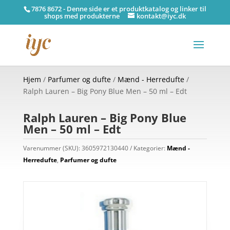
7876 8672 - Denne side er et produktkatalog og linker til
shops med produkterne
kontakt@iyc.dk
Hjem
/
Parfumer og dufte
/
Mænd - Herredufte
/
Ralph Lauren – Big Pony Blue Men – 50 ml – Edt
Ralph Lauren – Big Pony Blue
Men – 50 ml – Edt
Varenummer (SKU):
3605972130440
Kategorier:
Mænd -
Herredufte
,
Parfumer og dufte