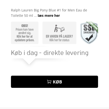
Bedømt
som
5
ud
Ralph Lauren Big Pony Blue #1 for Men Eau de
af 5
Toilette 50 ml …
læs mere her
baseret på
kundebedøm
melser
KØB