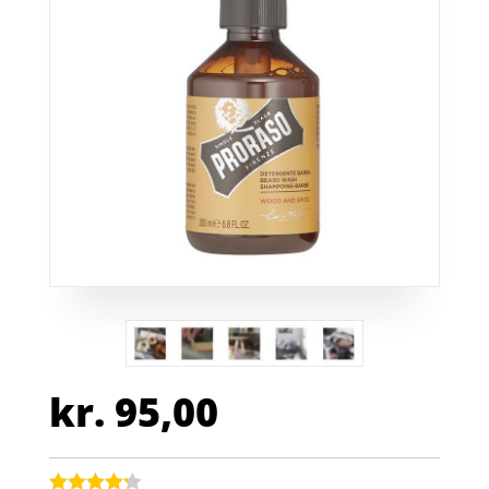
kr.
95,00