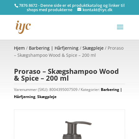
7876 8672 - Denne side er et produktkatalog og linker til
shops med produkterne
kontakt@iyc.dk
Hjem
/
Barbering | Hårfjerning
/
Skægpleje
/ Proraso
– Skægshampoo Wood & Spice – 200 ml
Proraso – Skægshampoo Wood
& Spice – 200 ml
Varenummer (SKU):
8004395007509
Kategorier:
Barbering |
Hårfjerning
,
Skægpleje