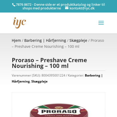
7876 8672 - Denne side er et produktkatalog og linker til
shops med produkterne
kontakt@iyc.dk
Hjem
/
Barbering | Hårfjerning
/
Skægpleje
/ Proraso
– Preshave Creme Nourishing – 100 ml
Proraso – Preshave Creme
Nourishing – 100 ml
Varenummer (SKU):
8004395001224
Kategorier:
Barbering |
Hårfjerning
,
Skægpleje