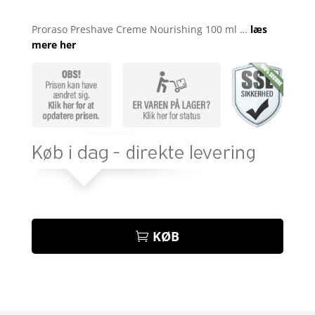
Bedømt
som
3.9
Proraso Preshave Creme Nourishing 100 ml …
læs
ud af 5
mere her
baseret
på
kundebed
ømmelse
r
KØB