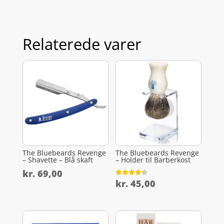
Relaterede varer
The Bluebeards Revenge
The Bluebeards Revenge
– Shavette – Blå skaft
– Holder til Barberkost
kr.
69,00
kr.
45,00
Vurderet
4.4
ud af 5