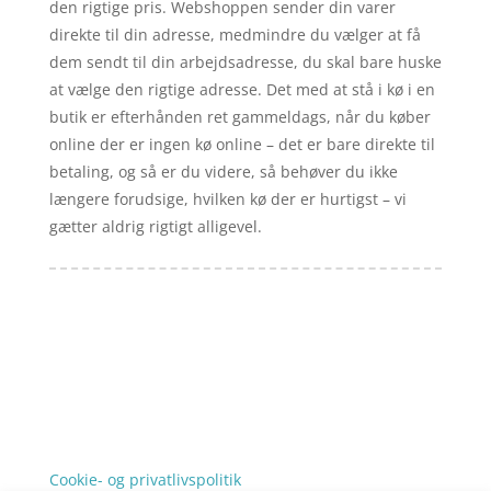
den rigtige pris. Webshoppen sender din varer
direkte til din adresse, medmindre du vælger at få
dem sendt til din arbejdsadresse, du skal bare huske
at vælge den rigtige adresse. Det med at stå i kø i en
butik er efterhånden ret gammeldags, når du køber
online der er ingen kø online – det er bare direkte til
betaling, og så er du videre, så behøver du ikke
længere forudsige, hvilken kø der er hurtigst – vi
gætter aldrig rigtigt alligevel.
Forside
Artikler
iyc
Varer
Tlf: 7876 8672
Kontakt
Mail:
info@iyc.dk
Cookie- og privatlivspolitik