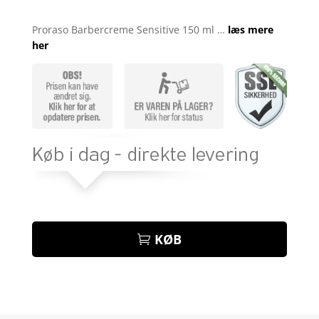
Bedømt
som
4.1
Proraso Barbercreme Sensitive 150 ml …
læs mere
ud af 5
her
baseret
på
kundebedø
mmelser
KØB