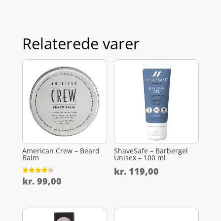
Relaterede varer
American Crew – Beard
ShaveSafe – Barbergel
Balm
Unisex – 100 ml
kr.
119,00
kr.
99,00
Vurderet
4.4
ud af 5