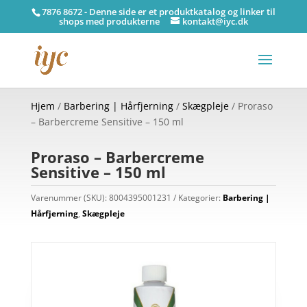
7876 8672 - Denne side er et produktkatalog og linker til
shops med produkterne
kontakt@iyc.dk
Hjem
/
Barbering | Hårfjerning
/
Skægpleje
/ Proraso
– Barbercreme Sensitive – 150 ml
Proraso – Barbercreme
Sensitive – 150 ml
Varenummer (SKU):
8004395001231
Kategorier:
Barbering |
Hårfjerning
,
Skægpleje