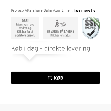
Bedømt
som
4.9
Proraso Aftershave Balm Azur Lime …
læs mere her
ud af 5
baseret på
kundebedøm
melser
KØB