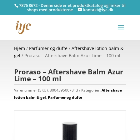
7876 8672 - Denne side er et produktkatalog og linker til
shops med produkterne
kontakt@iyc.dk
Hjem
/
Parfumer og dufte
/
Aftershave lotion balm &
gel
/ Proraso – Aftershave Balm Azur Lime – 100 ml
Proraso – Aftershave Balm Azur
Lime – 100 ml
Varenummer (SKU):
8004395007813
Kategorier:
Aftershave
lotion balm & gel
,
Parfumer og dufte