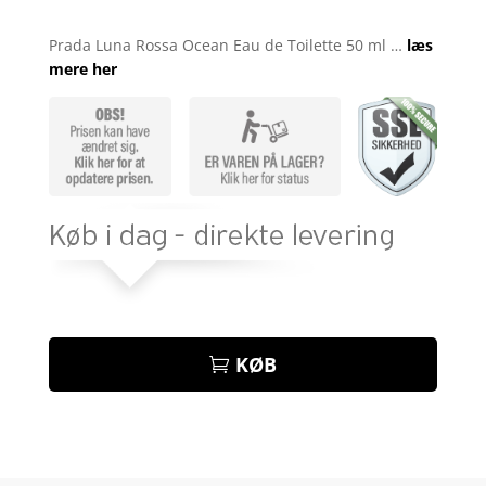
Bedømt
som
4.3
Prada Luna Rossa Ocean Eau de Toilette 50 ml …
læs
ud af 5
mere her
baseret
på
kundebedø
mmelser
KØB