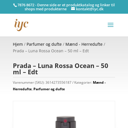
7876 8672 - Denne side er et produktkatalog og linker til
shops med produkterne
kontakt@iyc.dk
Hjem
/
Parfumer og dufte
/
Mænd - Herredufte
/
Prada – Luna Rossa Ocean – 50 ml – Edt
Prada – Luna Rossa Ocean – 50
ml – Edt
Varenummer (SKU):
3614273556187
Kategorier:
Mænd -
Herredufte
,
Parfumer og dufte