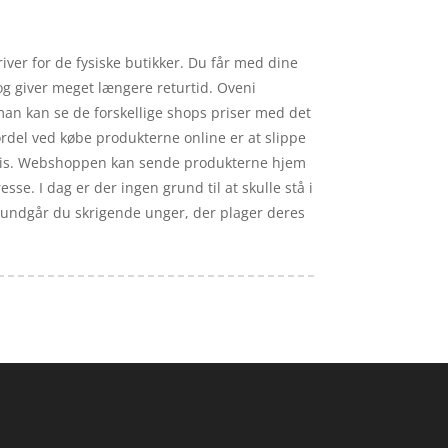
ver for de fysiske butikker. Du får med dine
 og giver meget længere returtid. Oveni
 man kan se de forskellige shops priser med det
rdel ved købe produkterne online er at slippe
tige pris. Webshoppen kan sende produkterne hjem
esse. I dag er der ingen grund til at skulle stå i
å undgår du skrigende unger, der plager deres