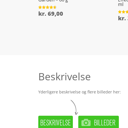
ml
kr.
69,00
Vurderet
4.6
kr.
Vurder
ud af 5
4.7
ud af 
Beskrivelse
Yderligere beskrivelse og flere billeder her: