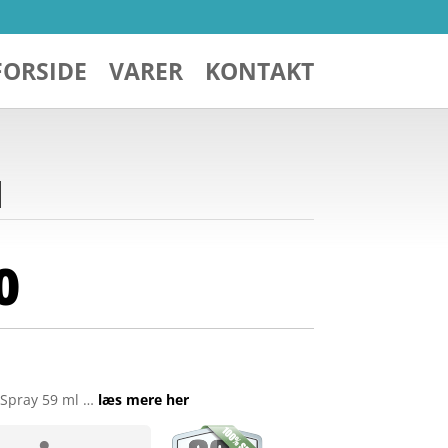
FORSIDE
VARER
KONTAKT
l
0
t Spray 59 ml …
læs mere her