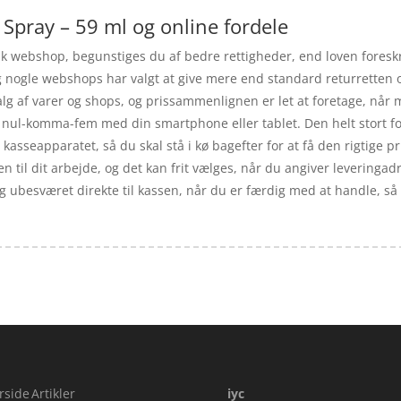
 Spray – 59 ml og online fordele
k webshop, begunstiges du af bedre rettigheder, end loven foreskri
 og nogle webshops har valgt at give mere end standard returretten
valg af varer og shops, og prissammenlignen er let at foretage, når
f nul-komma-fem med din smartphone eller tablet. Den helt stort fo
g til kasseapparatet, så du skal stå i kø bagefter for at få den rig
en til dit arbejde, og det kan frit vælges, når du angiver leveringadr
og ubesværet direkte til kassen, når du er færdig med at handle, s
rside
Artikler
iyc