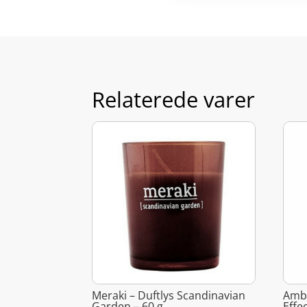
Relaterede varer
Meraki – Duftlys Scandinavian
Ambi
Garden – 60 g
Effe