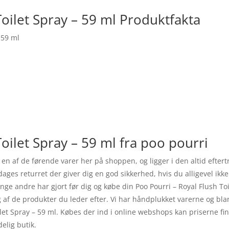
Toilet Spray – 59 ml Produktfakta
 59 ml
oilet Spray – 59 ml fra poo pourri
er en af de førende varer her på shoppen, og ligger i den altid eft
dages returret der giver dig en god sikkerhed, hvis du alligevel ikke
ange andre har gjort før dig og købe din Poo Pourri – Royal Flush T
lg af de produkter du leder efter. Vi har håndplukket varerne og bl
let Spray – 59 ml. Købes der ind i online webshops kan priserne fin
elig butik.