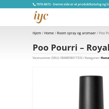
7876 8672 - Denne side er et produktkatalog og l
Hjem
/
Home
/
Room spray og aromaer
/ Poo Po
Poo Pourri – Royal
Varenummer (SKU):
0848858017333
Kategorier:
Hom