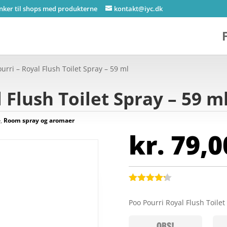
inker til shops med produkterne
kontakt@iyc.dk
urri – Royal Flush Toilet Spray – 59 ml
 Flush Toilet Spray – 59 m
e
,
Room spray og aromaer
kr.
79,0
Bedømt
som
4.2
Poo Pourri Royal Flush Toile
ud af 5
baseret
på