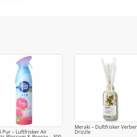
Meraki – Duftfrisker Verbe
Drizzle
 Pur – Luftfrisker Air
cts Blossom & Breeze – 300