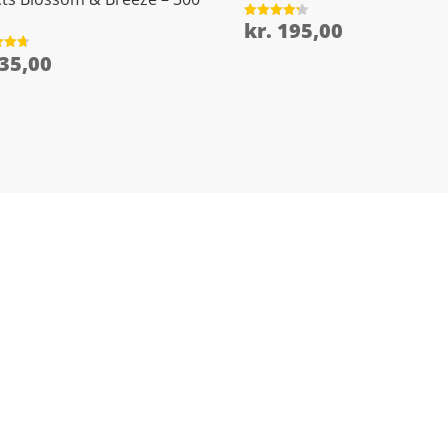
kr.
195,00
Vurderet
4.2
ud af 5
35,00
et
5