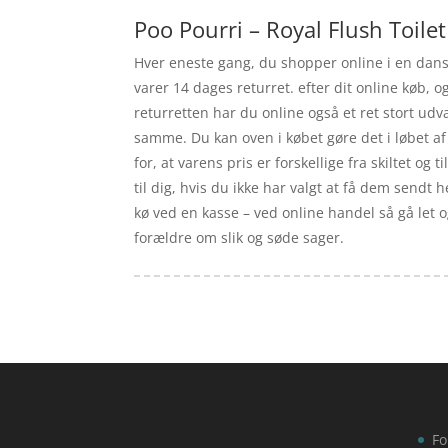
Poo Pourri – Royal Flush Toilet
Hver eneste gang, du shopper online i en dans
varer 14 dages returret. efter dit online køb,
returretten har du online også et ret stort ud
samme. Du kan oven i købet gøre det i løbet a
for, at varens pris er forskellige fra skiltet o
til dig, hvis du ikke har valgt at få dem sendt h
kø ved en kasse – ved online handel så gå let 
forældre om slik og søde sager.
Fo