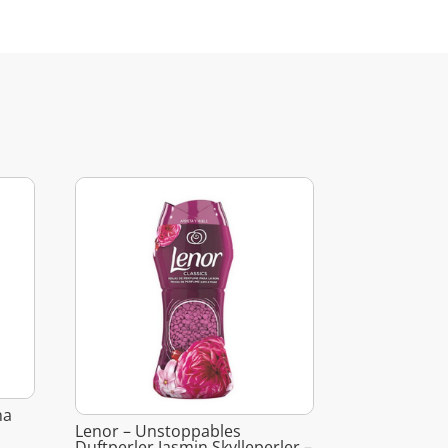
na
Lenor – Unstoppables
Duftperler Jasmin Skylleperler –