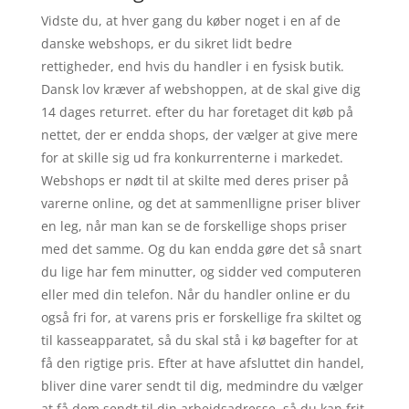
Vidste du, at hver gang du køber noget i en af de
danske webshops, er du sikret lidt bedre
rettigheder, end hvis du handler i en fysisk butik.
Dansk lov kræver af webshoppen, at de skal give dig
14 dages returret. efter du har foretaget dit køb på
nettet, der er endda shops, der vælger at give mere
for at skille sig ud fra konkurrenterne i markedet.
Webshops er nødt til at skilte med deres priser på
varerne online, og det at sammenlligne priser bliver
en leg, når man kan se de forskellige shops priser
med det samme. Og du kan endda gøre det så snart
du lige har fem minutter, og sidder ved computeren
eller med din telefon. Når du handler online er du
også fri for, at varens pris er forskellige fra skiltet og
til kasseapparatet, så du skal stå i kø bagefter for at
få den rigtige pris. Efter at have afsluttet din handel,
bliver dine varer sendt til dig, medmindre du vælger
at få dem sendt til din arbejdsadresse, så du kan frit