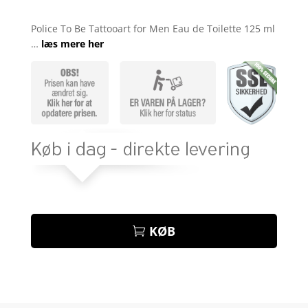
Bedømt
som
4
Police To Be Tattooart for Men Eau de Toilette 125 ml
ud af 5
…
læs mere her
baseret
på
kundebed
ømmelse
r
KØB