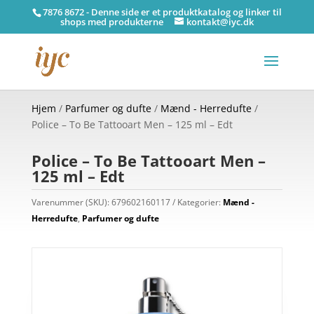
7876 8672 - Denne side er et produktkatalog og linker til
shops med produkterne
kontakt@iyc.dk
Hjem
/
Parfumer og dufte
/
Mænd - Herredufte
/
Police – To Be Tattooart Men – 125 ml – Edt
Police – To Be Tattooart Men –
125 ml – Edt
Varenummer (SKU):
679602160117
Kategorier:
Mænd -
Herredufte
,
Parfumer og dufte