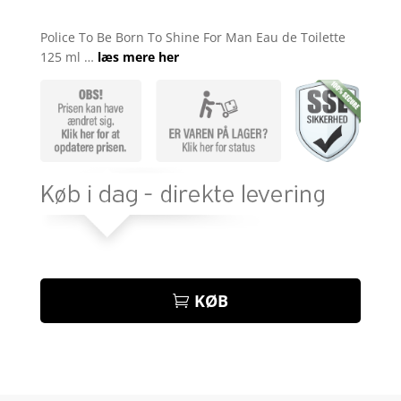
Bedømt
som
4.3
Police To Be Born To Shine For Man Eau de Toilette
ud af 5
125 ml …
læs mere her
baseret
på
kundebedø
mmelser
KØB