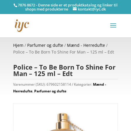
7876 8672 - Denne side er et produktkatalog og linker til
shops med produkterne
kontakt@iyc.dk
Hjem
/
Parfumer og dufte
/
Mænd - Herredufte
/
Police – To Be Born To Shine For Man – 125 ml – Edt
Police – To Be Born To Shine For
Man – 125 ml – Edt
Varenummer (SKU):
679602158114
Kategorier:
Mænd -
Herredufte
,
Parfumer og dufte