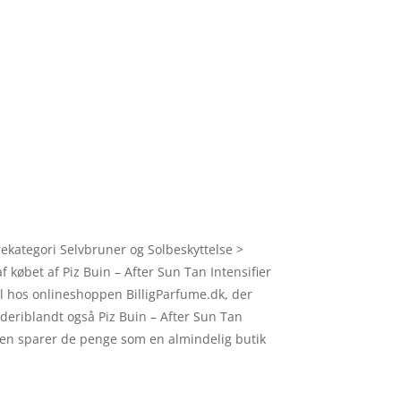
rekategori Selvbruner og Solbeskyttelse >
af købet af Piz Buin – After Sun Tan Intensifier
ml hos onlineshoppen BilligParfume.dk, der
 deriblandt også Piz Buin – After Sun Tan
ppen sparer de penge som en almindelig butik