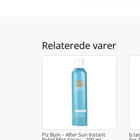
Relaterede varer
Piz Buin – After Sun Instant
b.ta
Relief Mist Spray – 200 ml
For 