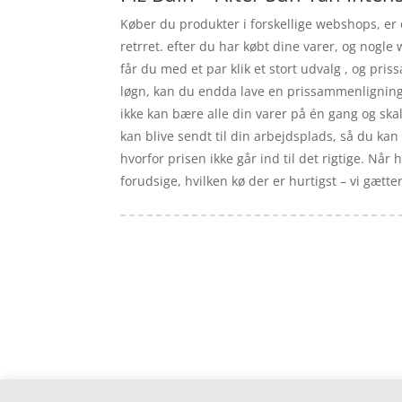
Køber du produkter i forskellige webshops, er d
retrret. efter du har købt dine varer, og nogle
får du med et par klik et stort udvalg , og pri
løgn, kan du endda lave en prissammenligning 
ikke kan bære alle din varer på én gang og skal 
kan blive sendt til din arbejdsplads, så du kan 
hvorfor prisen ikke går ind til det rigtige. Nå
forudsige, hvilken kø der er hurtigst – vi gætter 
Forside
Artikler
iyc
Varer
Tlf: 7876 8672
Kontakt
Mail:
info@iyc.dk
Cookie- og privatlivspolitik