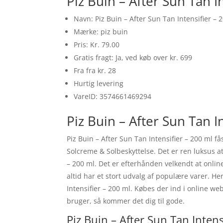
Piz Buin – After Sun Tan I
Navn: Piz Buin – After Sun Tan Intensifier – 
Mærke: piz buin
Pris: Kr. 79.00
Gratis fragt: Ja, ved køb over kr. 699
Fra fra kr. 28
Hurtig levering
VareID: 3574661469294
Piz Buin – After Sun Tan I
Piz Buin – After Sun Tan Intensifier – 200 ml 
Solcreme & Solbeskyttelse. Det er ren luksus at 
– 200 ml. Det er efterhånden velkendt at onlin
altid har et stort udvalg af populære varer. He
Intensifier – 200 ml. Købes der ind i online 
bruger, så kommer det dig til gode.
Piz Buin – After Sun Tan Intens