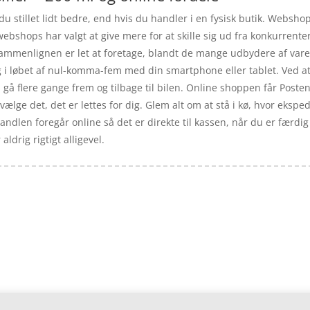
u stillet lidt bedre, end hvis du handler i en fysisk butik. Webshop
 webshops har valgt at give mere for at skille sig ud fra konkurren
ssammenlignen er let at foretage, blandt de mange udbydere af varer,
i løbet af nul-komma-fem med din smartphone eller tablet. Ved at k
gå flere gange frem og tilbage til bilen. Online shoppen får Posten t
vælge det, det er lettes for dig. Glem alt om at stå i kø, hvor eksped
r handlen foregår online så det er direkte til kassen, når du er fær
aldrig rigtigt alligevel.