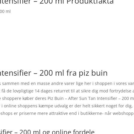
ntensifier – 200 ml Produktfakta
200 ml
ntensifier – 200 ml fra piz buin
fås sammen med en masse andre varer lige her i shoppen i vores va
få de lovpligtige 14 dages returret til at sikre dig mod fortrydelse 
e shoppere køber deres Piz Buin – After Sun Tan Intensifier – 200 
r i online shoppens kæmpe udvalg er der helt sikkert noget for dig,
webshops er priserne mere attraktive end i butikkerne- når websho
ifier – 200 ml og online fordele