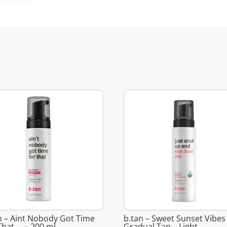
n – Aint Nobody Got Time
b.tan – Sweet Sunset Vibes
That … – 200 ml
Gradual Tan – Light