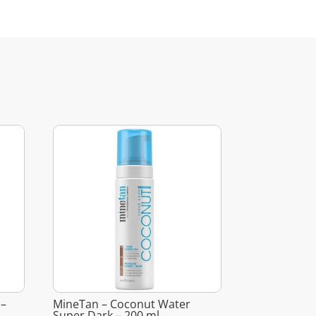
 –
MineTan – Coconut Water
Super Dark – 200 ml