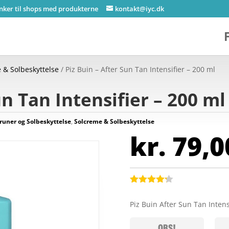
inker til shops med produkterne
kontakt@iyc.dk
 & Solbeskyttelse
/ Piz Buin – After Sun Tan Intensifier – 200 ml
un Tan Intensifier – 200 ml
runer og Solbeskyttelse
,
Solcreme & Solbeskyttelse
kr.
79,0
Bedømt
som
4.2
Piz Buin After Sun Tan Inten
ud af 5
baseret
på