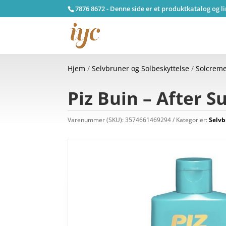
7876 8672 - Denne side er et produktkatalog og l
Hjem
/
Selvbruner og Solbeskyttelse
/
Solcreme
Piz Buin – After S
Varenummer (SKU):
3574661469294
Kategorier:
Selvb