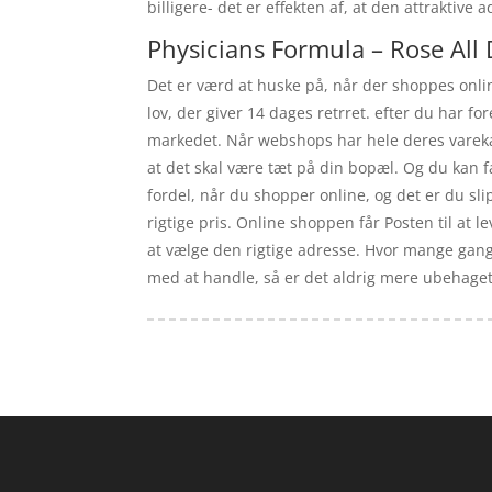
billigere- det er effekten af, at den attrakti
Physicians Formula – Rose All
Det er værd at huske på, når der shoppes onlin
lov, der giver 14 dages retrret. efter du har f
markedet. Når webshops har hele deres varekat
at det skal være tæt på din bopæl. Og du kan 
fordel, når du shopper online, og det er du slipp
rigtige pris. Online shoppen får Posten til at l
at vælge den rigtige adresse. Hvor mange gange 
med at handle, så er det aldrig mere ubehaget ve