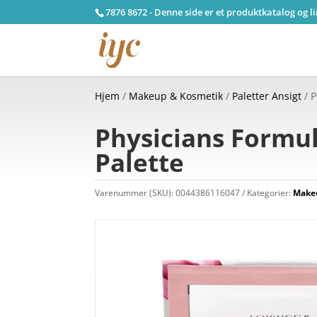
7876 8672 - Denne side er et produktkatalog og l
Hjem
/
Makeup & Kosmetik
/
Paletter Ansigt
/ P
Physicians Formul
Palette
Varenummer (SKU):
0044386116047
Kategorier:
Make