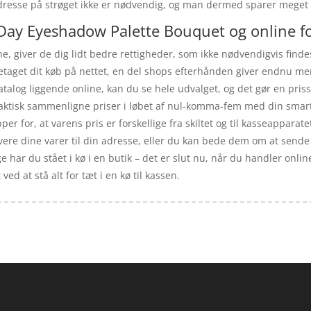
ve adresse på strøget ikke er nødvendig, og man dermed sparer meget
 Day Eyeshadow Palette Bouquet og online f
e, giver de dig lidt bedre rettigheder, som ikke nødvendigvis finde
oretaget dit køb på nettet, en del shops efterhånden giver endnu mere
alog liggende online, kan du se hele udvalget, og det gør en pris
faktisk sammenligne priser i løbet af nul-komma-fem med din smart
er for, at varens pris er forskellige fra skiltet og til kasseapparatet
evere dine varer til din adresse, eller du kan bede dem om at sende t
har du stået i kø i en butik – det er slut nu, når du handler online
d at stå alt for tæt i en kø til kassen.