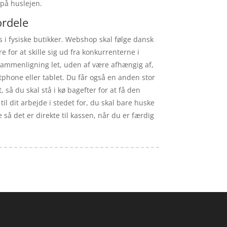
 på huslejen.
ordele
s i fysiske butikker. Webshop skal følge dansk
 for at skille sig ud fra konkurrenterne i
sammenligning let, uden af være afhængig af,
phone eller tablet. Du får også en anden stor
, så du skal stå i kø bagefter for at få den
il dit arbejde i stedet for, du skal bare huske
 så det er direkte til kassen, når du er færdig