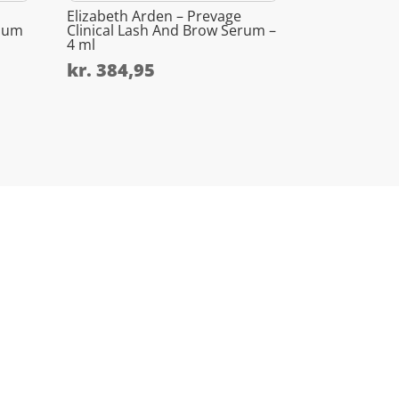
Elizabeth Arden – Prevage
dium
Clinical Lash And Brow Serum –
4 ml
kr.
384,95