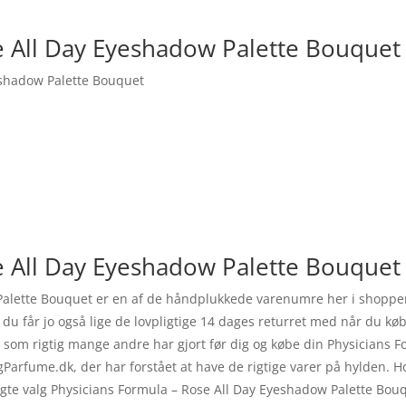
e All Day Eyeshadow Palette Bouquet
eshadow Palette Bouquet
e All Day Eyeshadow Palette Bouquet 
alette Bouquet er en af de håndplukkede varenumre her i shoppen 
du får jo også lige de lovpligtige 14 dages returret med når du kø
 som rigtig mange andre har gjort før dig og købe din Physicians 
gParfume.dk, der har forstået at have de rigtige varer på hylden.
plagte valg Physicians Formula – Rose All Day Eyeshadow Palette Bo