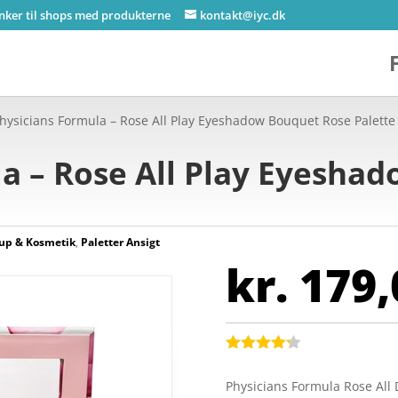
inker til shops med produkterne
kontakt@iyc.dk
hysicians Formula – Rose All Play Eyeshadow Bouquet Rose Palette
a – Rose All Play Eyesha
up & Kosmetik
,
Paletter Ansigt
kr.
179,
Bedømt
som
4.2
Physicians Formula Rose All
ud af 5