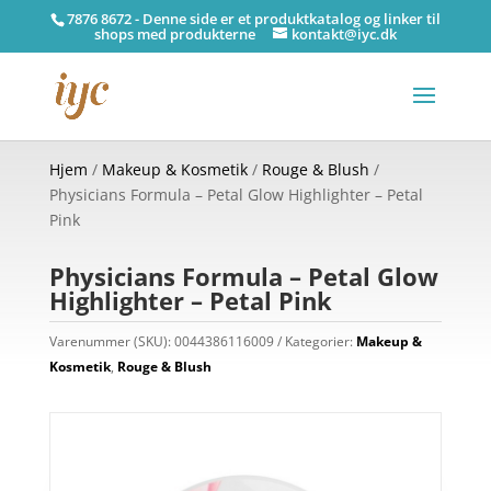
7876 8672 - Denne side er et produktkatalog og linker til
shops med produkterne
kontakt@iyc.dk
Hjem
/
Makeup & Kosmetik
/
Rouge & Blush
/
Physicians Formula – Petal Glow Highlighter – Petal
Pink
Physicians Formula – Petal Glow
Highlighter – Petal Pink
Varenummer (SKU):
0044386116009
Kategorier:
Makeup &
Kosmetik
,
Rouge & Blush