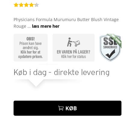
Bedømt
som
4.2
Physicians Formula Murumuru Butter Blush Vintage
ud af 5
Rouge …
læs mere her
baseret
på
kundebedø
mmelser
KØB