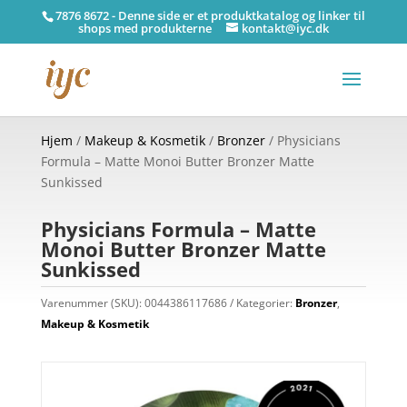
7876 8672 - Denne side er et produktkatalog og linker til
shops med produkterne
kontakt@iyc.dk
Hjem
/
Makeup & Kosmetik
/
Bronzer
/ Physicians
Formula – Matte Monoi Butter Bronzer Matte
Sunkissed
Physicians Formula – Matte
Monoi Butter Bronzer Matte
Sunkissed
Varenummer (SKU):
0044386117686
Kategorier:
Bronzer
,
Makeup & Kosmetik