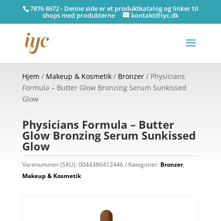
7876 8672 - Denne side er et produktkatalog og linker til
shops med produkterne
kontakt@iyc.dk
Hjem
/
Makeup & Kosmetik
/
Bronzer
/ Physicians
Formula – Butter Glow Bronzing Serum Sunkissed
Glow
Physicians Formula – Butter
Glow Bronzing Serum Sunkissed
Glow
Varenummer (SKU):
0044386412446
Kategorier:
Bronzer
,
Makeup & Kosmetik