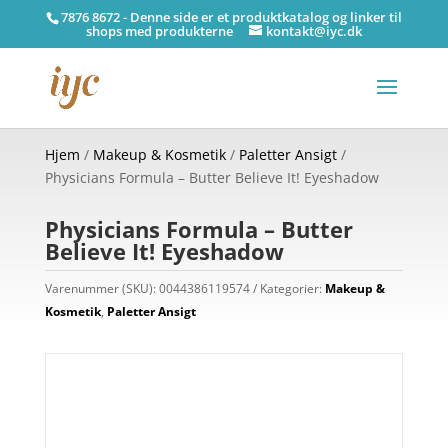
7876 8672 - Denne side er et produktkatalog og linker til
shops med produkterne
kontakt@iyc.dk
Hjem
/
Makeup & Kosmetik
/
Paletter Ansigt
/
Physicians Formula – Butter Believe It! Eyeshadow
Physicians Formula – Butter
Believe It! Eyeshadow
Varenummer (SKU):
0044386119574
Kategorier:
Makeup &
Kosmetik
,
Paletter Ansigt