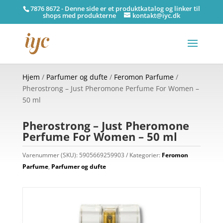
7876 8672 - Denne side er et produktkatalog og linker til
shops med produkterne
kontakt@iyc.dk
Hjem
/
Parfumer og dufte
/
Feromon Parfume
/
Pherostrong – Just Pheromone Perfume For Women –
50 ml
Pherostrong – Just Pheromone
Perfume For Women – 50 ml
Varenummer (SKU):
5905669259903
Kategorier:
Feromon
Parfume
,
Parfumer og dufte