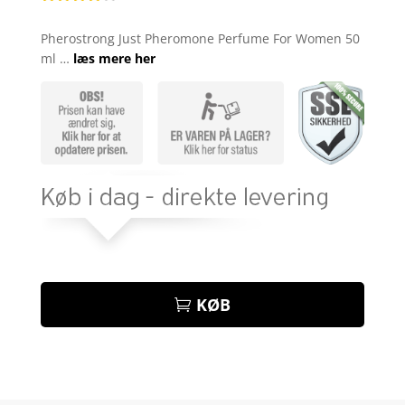
Bedømt
som
3.9
Pherostrong Just Pheromone Perfume For Women 50
ud af 5
ml …
læs mere her
baseret
på
kundebed
ømmelse
r
KØB