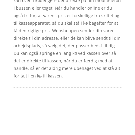
kan oven i købet gøre det direkte på din mobiltelefon
i bussen eller toget. Når du handler online er du
også fri for, at varens pris er forskellige fra skiltet og
til kasseapparatet, så du skal stå i kø bagefter for at
få den rigtige pris. Webshoppen sender din varer
direkte til din adresse, eller de kan blive sendt til din
arbejdsplads, så vælg det, der passer bedst til dig.
Du kan også springe en lang kø ved kassen over så
det er direkte til kassen, når du er færdig med at
handle, så er det aldrig mere ubehaget ved at stå alt
for tæt i en kø til kassen.
Forside
Artikler
iyc
Varer
Tlf: 7876 8672