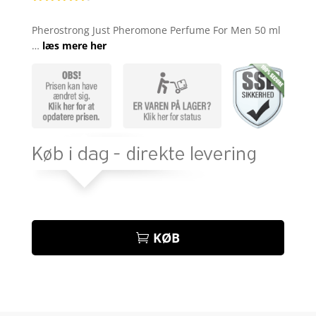
Bedømt
som
4.4
Pherostrong Just Pheromone Perfume For Men 50 ml
ud af 5
…
læs mere her
baseret
på
kundebedø
mmelser
KØB