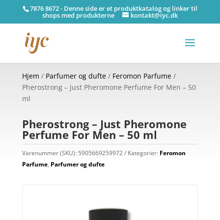
7876 8672 - Denne side er et produktkatalog og linker til
shops med produkterne
kontakt@iyc.dk
Hjem
/
Parfumer og dufte
/
Feromon Parfume
/
Pherostrong – Just Pheromone Perfume For Men – 50
ml
Pherostrong – Just Pheromone
Perfume For Men – 50 ml
Varenummer (SKU):
5905669259972
Kategorier:
Feromon
Parfume
,
Parfumer og dufte