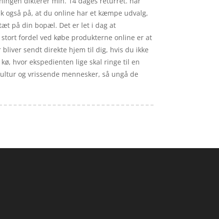
vningen dikterer min. 14 dages returret. når
usk også på, at du online har et kæmpe udvalg,
æt på din bopæl. Det er let i dag at
stort fordel ved købe produkterne online er at
 bliver sendt direkte hjem til dig, hvis du ikke
kø, hvor ekspedienten lige skal ringe til en
køkultur og vrissende mennesker, så ungå de