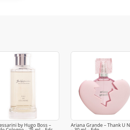
essarini by Hugo Boss –
Ariana Grande – Thank U N
de Cologne – 75 ml – Edc
– 30 ml – Edp