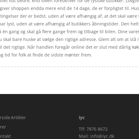
llet lidt bedre, end loven foreskriver for de fysiske butikker. Lovgi
e giver shoppen endda mere end de 14 dage, de er forpligtet til. H
tingelser der er bedst, uden af være afhængig af, at det skal være t
r lyst, uden at være afhængig af butikkers åbningstider. Den helt 
å én gang og skal gå flere gange frem og tilbage til bilen. Dine varer
u skal bare huske at vælge den rigtige adresse. Glem alt om at stå i 
til det rigtige. Når handlen foregår online det er slut med dårlig 
ng tid for folk at finde de sidste mønter frem.
rside
Artikler
iyc
rer
Tlf: 7876 8672
ntakt
Mail:
info@iyc.dk