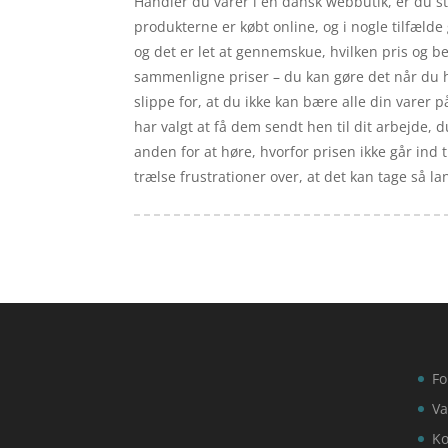
Handler du varer i en dansk webbutik, er du sti
produkterne er købt online, og i nogle tilfæld
og det er let at gennemskue, hvilken pris og be
sammenligne priser – du kan gøre det når du ha
slippe for, at du ikke kan bære alle din varer p
har valgt at få dem sendt hen til dit arbejde, d
anden for at høre, hvorfor prisen ikke går ind 
trælse frustrationer over, at det kan tage så la
Fo
Va
Ko