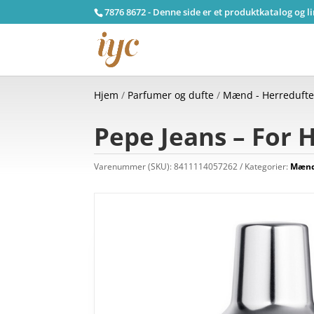
7876 8672 - Denne side er et produktkatalog og l
Hjem
/
Parfumer og dufte
/
Mænd - Herreduft
Pepe Jeans – For H
Varenummer (SKU):
8411114057262
Kategorier:
Mænd 