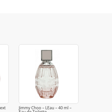
ext
Jimmy Choo – LEau – 40 ml –
Eau de Toilette