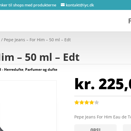
inker til shops med produkterne
kontakt@iyc.dk
e
/ Pepe Jeans – For Him – 50 ml – Edt
im – 50 ml – Edt
- Herredufte
,
Parfumer og dufte
kr.
225,
Bedømt
som
4
Pepe Jeans For Him Eau de To
ud af 5
baseret
på