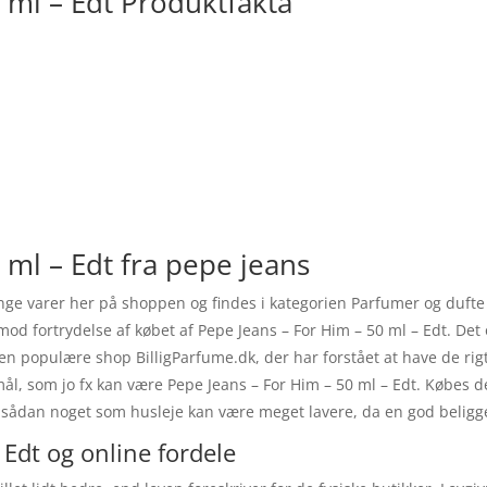
 ml – Edt Produktfakta
 ml – Edt fra pepe jeans
ange varer her på shoppen og findes i kategorien Parfumer og dufte
ig mod fortrydelse af købet af Pepe Jeans – For Him – 50 ml – Edt. De
en populære shop BilligParfume.dk, der har forstået at have de rig
l, som jo fx kan være Pepe Jeans – For Him – 50 ml – Edt. Købes d
 at sådan noget som husleje kan være meget lavere, da en god belig
 Edt og online fordele