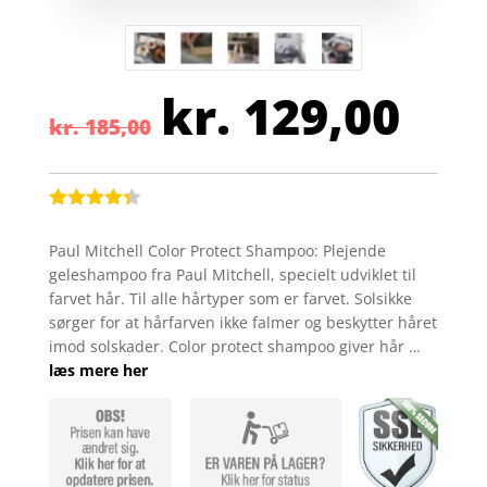
kr.
129,00
Den
Den
kr.
185,00
oprindelige
aktu
pris
pris
var:
er:
kr. 185,00.
kr. 
Bedømt
som
4.3
Paul Mitchell Color Protect Shampoo: Plejende
ud af 5
geleshampoo fra Paul Mitchell, specielt udviklet til
baseret
på
farvet hår. Til alle hårtyper som er farvet. Solsikke
kundebedø
sørger for at hårfarven ikke falmer og beskytter håret
mmelser
imod solskader. Color protect shampoo giver hår …
læs mere her