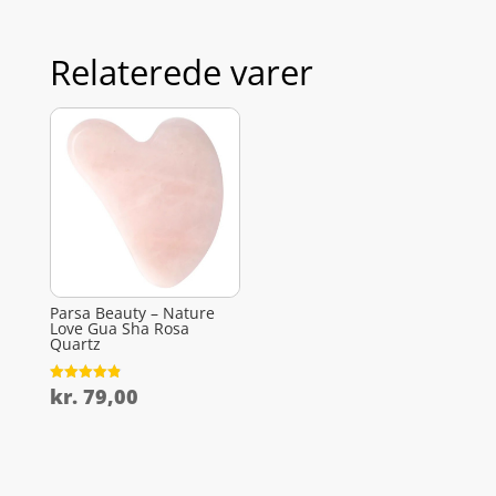
Relaterede varer
Parsa Beauty – Nature
Love Gua Sha Rosa
Quartz
kr.
79,00
Vurderet
4.9
ud af 5