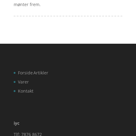
mønter frem.
Forside
Artikler
Varer
Kontakt
iyc
Tlf: 7876 8672