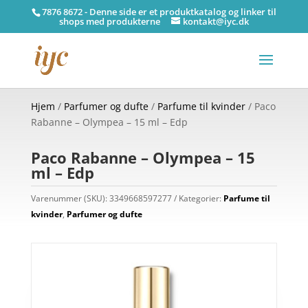
7876 8672 - Denne side er et produktkatalog og linker til
shops med produkterne
kontakt@iyc.dk
Hjem
/
Parfumer og dufte
/
Parfume til kvinder
/ Paco
Rabanne – Olympea – 15 ml – Edp
Paco Rabanne – Olympea – 15
ml – Edp
Varenummer (SKU):
3349668597277
Kategorier:
Parfume til
kvinder
,
Parfumer og dufte