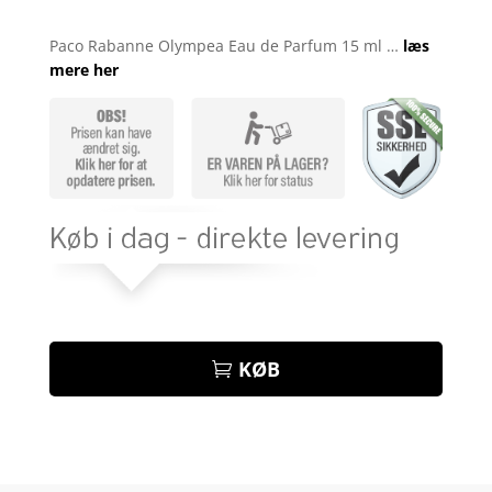
Bedømt
som
3.9
Paco Rabanne Olympea Eau de Parfum 15 ml …
læs
ud af 5
mere her
baseret
på
kundebed
ømmelse
r
KØB