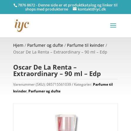
7876 8672 - Denne side er et produktkatalog og linker til
shops med produkterne
kontakt@iyc.dk
Hjem
/
Parfumer og dufte
/
Parfume til kvinder
/
Oscar De La Renta – Extraordinary – 90 ml – Edp
Oscar De La Renta –
Extraordinary – 90 ml – Edp
Varenummer (SKU):
085715561039
Kategorier:
Parfume til
kvinder
,
Parfumer og dufte