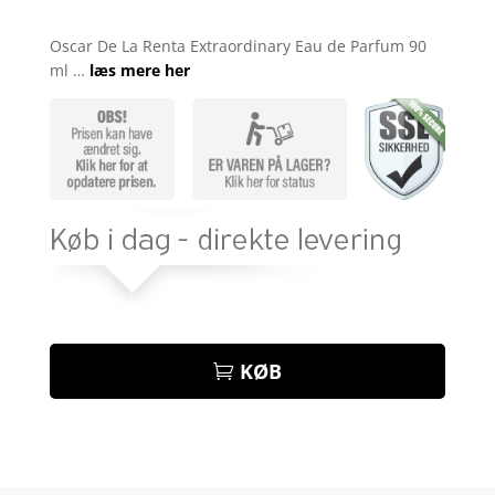
Bedømt
som
4.1
Oscar De La Renta Extraordinary Eau de Parfum 90
ud af 5
ml …
læs mere her
baseret
på
kundebedø
mmelser
KØB