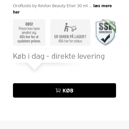
som
4.7
Orofluido by Revlon Beauty Elixir 30 ml …
læs mere
ud af 5
her
baseret på
kundebedø
mmelser
KØB