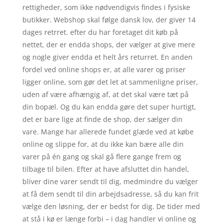
rettigheder, som ikke nødvendigvis findes i fysiske
butikker. Webshop skal følge dansk lov, der giver 14
dages retrret. efter du har foretaget dit køb på
nettet, der er endda shops, der vælger at give mere
og nogle giver endda et helt års returret. En anden
fordel ved online shops er, at alle varer og priser
ligger online, som gør det let at sammenligne priser,
uden af være afhængig af, at det skal være tæt på
din bopæl. Og du kan endda gøre det super hurtigt,
det er bare lige at finde de shop, der sælger din
vare. Mange har allerede fundet glæde ved at købe
online og slippe for, at du ikke kan bære alle din
varer på én gang og skal gå flere gange frem og
tilbage til bilen. Efter at have afsluttet din handel,
bliver dine varer sendt til dig, medmindre du vælger
at få dem sendt til din arbejdsadresse, så du kan frit
vælge den løsning, der er bedst for dig. De tider med
at stå i kø er længe forbi – i dag handler vi online og