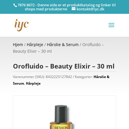
7876 8672 - Denne side er et produktkatalog og linker til
shops med produkterne
kontakt@iyc.dk
Hjem
/
Hårpleje
/
Hårolie & Serum
/ Orofluido –
Beauty Elixir – 30 ml
Orofluido – Beauty Elixir – 30 ml
Varenummer (SKU):
8432225127842
Kategorier:
Hårolie &
Serum
,
Hårpleje