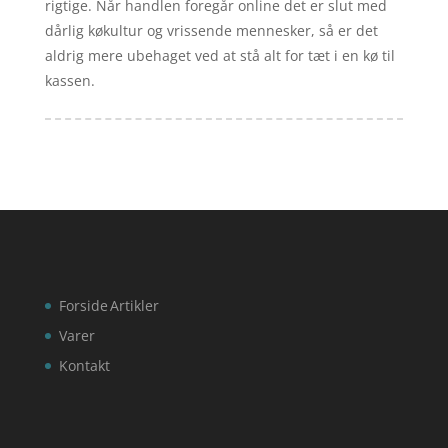
rigtige. Når handlen foregår online det er slut med
dårlig køkultur og vrissende mennesker, så er det
aldrig mere ubehaget ved at stå alt for tæt i en kø til
kassen.
Forside
Artikler
Varer
Kontakt