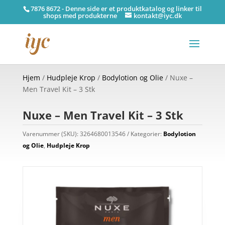
7876 8672 - Denne side er et produktkatalog og linker til
shops med produkterne
kontakt@iyc.dk
Hjem
/
Hudpleje Krop
/
Bodylotion og Olie
/ Nuxe –
Men Travel Kit – 3 Stk
Nuxe – Men Travel Kit – 3 Stk
Varenummer (SKU):
3264680013546
Kategorier:
Bodylotion
og Olie
,
Hudpleje Krop