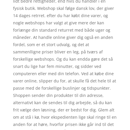
lidt bedre rettigheder, end hvis du handler i en
fysisk butik. Webshop skal følge dansk lov, der giver
14 dages retrret. efter du har købt dine varer, og
nogle webshops har valgt at give mere der kan
forlænge din standard returret med både uger og
måneder. At handle online giver dig også en anden
fordel, som er et stort udvalg, og det at
sammenlligne priser bliver en leg, på tværs af
forskellige webshops. Og du kan endda gøre det så
snart du lige har fem minutter, og sidder ved
computeren eller med din telefon. Ved at købe dine
varer online, slipper du for, at skulle få det hele til at
passe med de forskellige buslinjer og tidspunkter.
Shoppen sender din produkter til din adresse,
alternativt kan de sendes til dig arbejde, så du kan
frit vælge den løsning, der er bedst for dig. Glem alt
om at stå i kø, hvor ekspedienten lige skal ringe til en
anden for at høre, hvorfor prisen ikke går ind til det