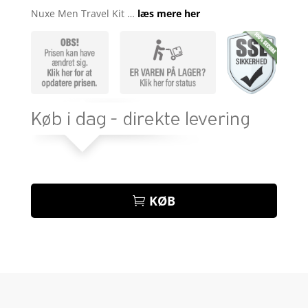
som
4.2
Nuxe Men Travel Kit …
læs mere her
ud af 5
baseret
på
kundebedø
mmelser
KØB