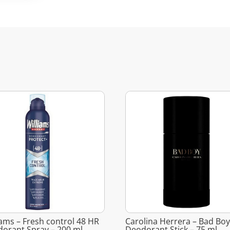
iams – Fresh control 48 HR
Carolina Herrera – Bad Bo
orant Spray – 200 ml
Deodorant Stick – 75 ml