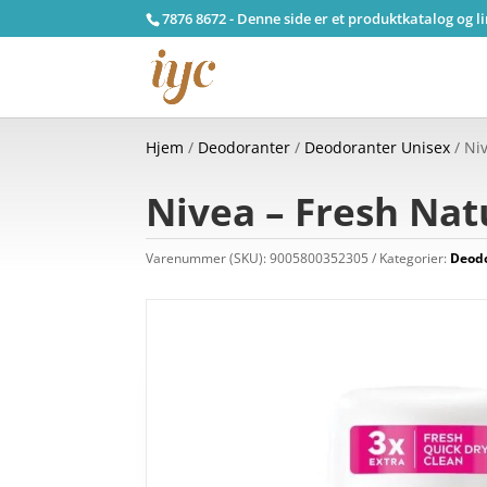
7876 8672 - Denne side er et produktkatalog og l
Hjem
/
Deodoranter
/
Deodoranter Unisex
/ Ni
Nivea – Fresh Nat
Varenummer (SKU):
9005800352305
Kategorier:
Deod