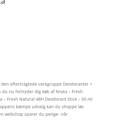
ta
 i den eftertragtede varegruppe Deodoranter >
s du nu fortryder dig køb af Nivea – Fresh
ea – Fresh Natural 48H Deodorant Stick – 50 ml
e shoppens kæmpe udvalg kan du shoppe løs
 i en webshop sparer du penge- når