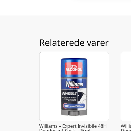
Relaterede varer
Williams – Expert Invisibile 48H
Will
Deodorant Stick – 75ml
Deod