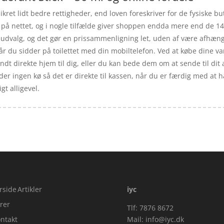
kret lidt bedre rettigheder, end loven foreskriver for de fysiske bu
b på nettet, og i nogle tilfælde giver shoppen endda mere end de 14 
t udvalg, og det gør en prissammenligning let, uden af være afhængi
du sidder på toilettet med din mobiltelefon. Ved at købe dine vare
ndt direkte hjem til dig, eller du kan bede dem om at sende til dit 
der ingen kø så det er direkte til kassen, når du er færdig med at 
gt alligevel.
rside
Artikler
iyc
rer
Tlf: 7876 8672
ntakt
Mail:
info@iyc.dk