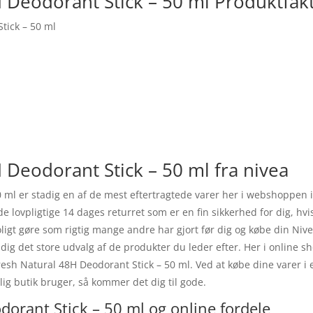
H Deodorant Stick – 50 ml Produktfak
tick – 50 ml
 Deodorant Stick – 50 ml fra nivea
0 ml er stadig en af de mest eftertragtede varer her i webshoppen
e lovpligtige 14 dages returret som er en fin sikkerhed for dig, hvi
ligt gøre som rigtig mange andre har gjort før dig og købe din Niv
 dig det store udvalg af de produkter du leder efter. Her i onlin
Fresh Natural 48H Deodorant Stick – 50 ml. Ved at købe dine varer
 butik bruger, så kommer det dig til gode.
dorant Stick – 50 ml og online fordele