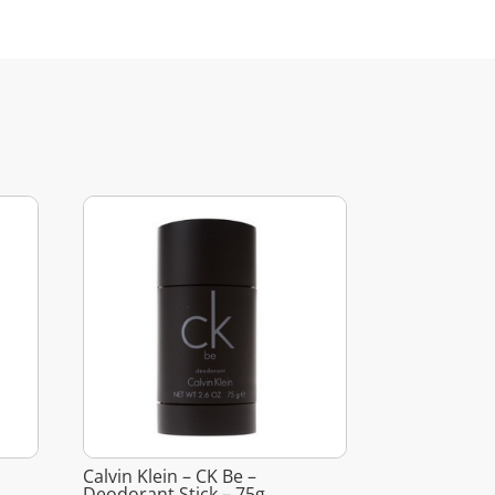
y
Calvin Klein – CK Be –
Deodorant Stick – 75g