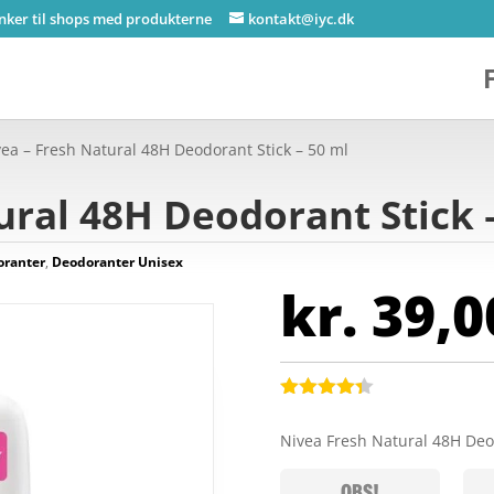
inker til shops med produkterne
kontakt@iyc.dk
vea – Fresh Natural 48H Deodorant Stick – 50 ml
ural 48H Deodorant Stick 
oranter
,
Deodoranter Unisex
kr.
39,0
Bedømt
som
4.3
Nivea Fresh Natural 48H Deo
ud af 5
baseret
på