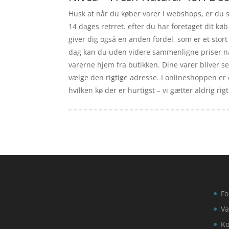
Husk at når du køber varer i webshops, er du si
14 dages retrret. efter du har foretaget dit kø
giver dig også en anden fordel, som er et stor
dag kan du uden videre sammenligne priser når 
varerne hjem fra butikken. Dine varer bliver se
vælge den rigtige adresse. I onlineshoppen er 
hvilken kø der er hurtigst – vi gætter aldrig rigti
Fo
Va
Ko