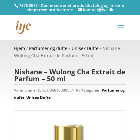
7876 8672 - Denne side er et produktkatalog og linker til
shops med produkterne
kontakt@iyc.dk
Hjem
/
Parfumer og dufte
/
Unisex Dufte
/ Nishane –
Wulong Cha Extrait de Parfum – 50 ml
Nishane – Wulong Cha Extrait de
Parfum – 50 ml
Varenummer (SKU):
8681008055418
Kategorier:
Parfumer og
dufte
,
Unisex Dufte