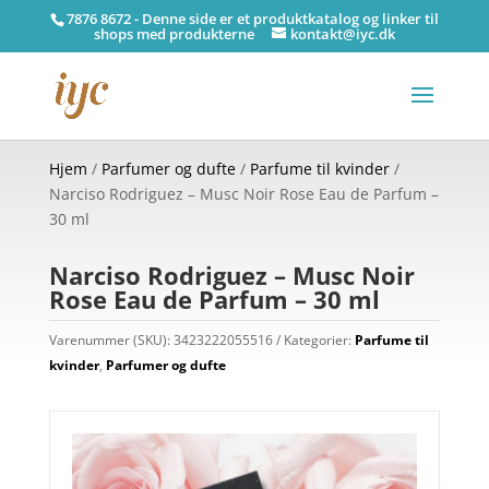
7876 8672 - Denne side er et produktkatalog og linker til
shops med produkterne
kontakt@iyc.dk
Hjem
/
Parfumer og dufte
/
Parfume til kvinder
/
Narciso Rodriguez – Musc Noir Rose Eau de Parfum –
30 ml
Narciso Rodriguez – Musc Noir
Rose Eau de Parfum – 30 ml
Varenummer (SKU):
3423222055516
Kategorier:
Parfume til
kvinder
,
Parfumer og dufte