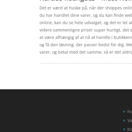
Det er værd at huske på, når der shoppes online
du har handlet dine varer, og du kan finde we
online, kan du se hele udvalget, og det er let
videre sammenligne priser super hurtigt, det er
at være afhængig af at nå at handle i butikkens
og få den løsning, der passer bedst for dig. W
varer, og betal med det samme, så er det aldrig
Fo
Va
Ko