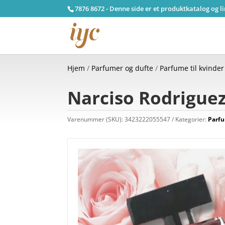
7876 8672 - Denne side er et produktkatalog og l
Hjem
/
Parfumer og dufte
/
Parfume til kvinder
Narciso Rodriguez
Varenummer (SKU):
3423222055547
Kategorier:
Parfu