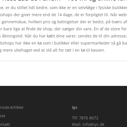
, er du stillet lidt bedre, som ikke er en selvfølge i fysiske butikk
bshops der giver mere end de 14 dage, de er forpligtet til. Når we
 at gennemskue, hvilken pris og betingelser der er bedst, på tværs 
 bare lige at finde de shop, der sælger din vare. En af de store for
 åbningstid. Når du har købt dine varer, sendes de til din adresse, 
ebshops har ikke en kø som i butikker eller supermarkeder så gå bar
 mere ubehaget ved at stå alt for tæt i en kø til kassen.
rside
Artikler
iyc
rer
Tlf: 7876 8672
ntakt
Mail:
info@iyc.dk