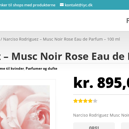
inker til shops med produkterne
kontakt@iyc.dk
/ Narciso Rodriguez – Musc Noir Rose Eau de Parfum – 100 ml
 – Musc Noir Rose Eau de
me til kvinder
,
Parfumer og dufte
kr.
895,
Bedømt
som
3.9
Narciso Rodriguez Musc Noi
ud af 5
baseret
på