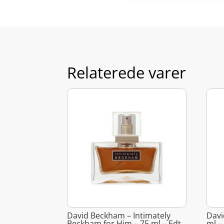
Relaterede varer
David Beckham – Intimately
Davi
Beckham for Him – 75 ml – Edt
ml –