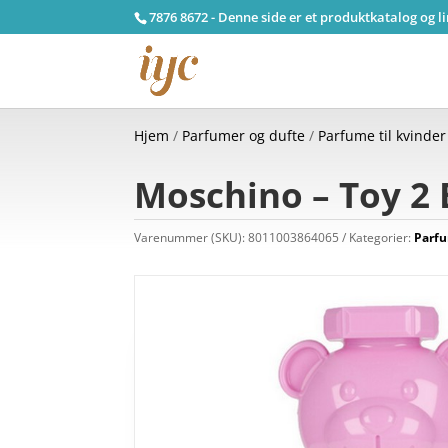
7876 8672 - Denne side er et produktkatalog og l
Hjem
/
Parfumer og dufte
/
Parfume til kvinder
Moschino – Toy 2 
Varenummer (SKU):
8011003864065
Kategorier:
Parfu