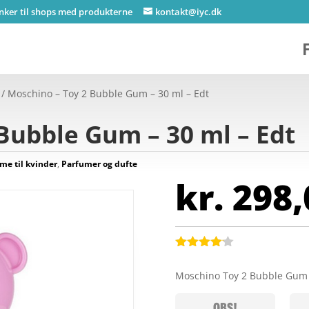
inker til shops med produkterne
kontakt@iyc.dk
/ Moschino – Toy 2 Bubble Gum – 30 ml – Edt
Bubble Gum – 30 ml – Edt
me til kvinder
,
Parfumer og dufte
kr.
298,
Bedømt
som
4.1
Moschino Toy 2 Bubble Gum 
ud af 5
baseret
på