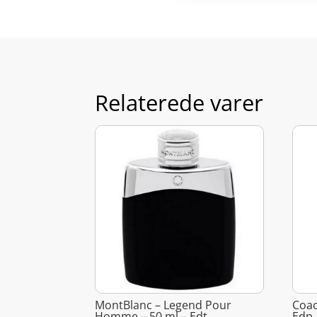
Relaterede varer
MontBlanc – Legend Pour
Coac
Homme – 50 ml – Edt
Edp