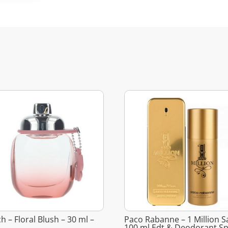
h – Floral Blush – 30 ml –
Paco Rabanne – 1 Million S
100 ml Edt & Deodorant S