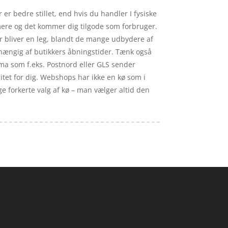
r bedre stillet, end hvis du handler I fysiske
 mere og det kommer dig tilgode som forbruger.
ser bliver en leg, blandt de mange udbydere af
afhængig af butikkers åbningstider. Tænk også
irma som f.eks. Postnord eller GLS sender
litet for dig. Webshops har ikke en kø som i
ge forkerte valg af kø – man vælger altid den