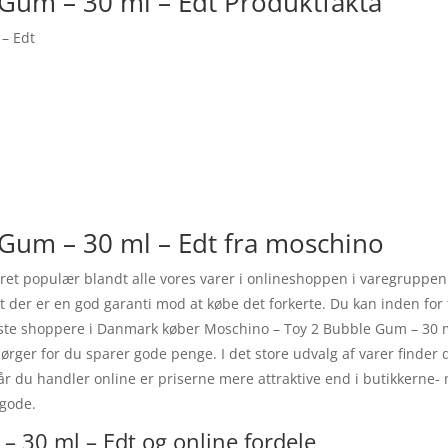
Gum – 30 ml – Edt Produktfakta
– Edt
Gum – 30 ml – Edt fra moschino
ret populær blandt alle vores varer i onlineshoppen i varegruppen
ret der er en god garanti mod at købe det forkerte. Du kan inden for
leste shoppere i Danmark køber Moschino – Toy 2 Bubble Gum – 30 
ørger for du sparer gode penge. I det store udvalg af varer finder d
år du handler online er priserne mere attraktive end i butikkern
 gode.
 30 ml – Edt og online fordele