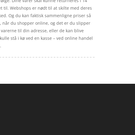
følge. Dine varer skal kunne returneres i 14
 til. Webshops er nødt til at skilte med deres
ked. Og du kan faktisk sammenligne priser så
, når du shopper online, og det er du slipper
varerne til din adresse, eller de kan blive
skulle stå i kø ved en kasse – ved online handel
.