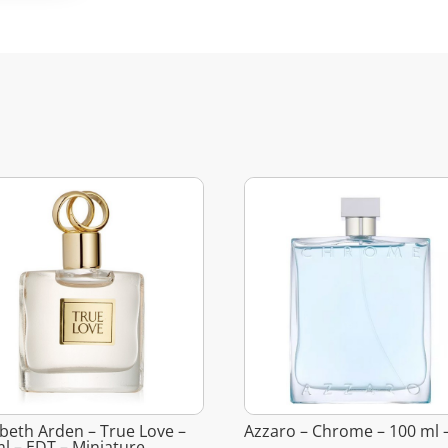
abeth Arden – True Love –
Azzaro – Chrome – 100 ml 
ml – EDT – Miniature