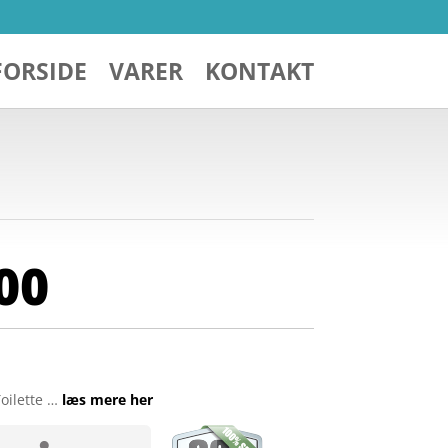
FORSIDE
VARER
KONTAKT
00
oilette …
læs mere her