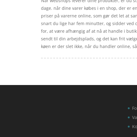
Når webshops leverer dine produkter, er du stil
dage. når dine varer købes i en shop, der er en
priser på varerne online, som gør det let at 
snart du lige har fem minutter, og sidder ved 
for, at være afhængig af at nå at handle i buti
sendt til din arbejdsplads, og det kan frit vælg
køen er der slet ikke, når du handler online, så
Fo
Va
Ko