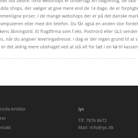
let lidt bedre, fordi webshops er underlagt en lovgivning, de skal 
dda shops, der vælger at give mere end de 14 dage, de er forpligtet
sammenligne priser, i de mange webshops der er på det danske mar
computeren eller med din telefon. Du får også en anden stor fordel
kkens åbningstid. Et fragtfirma som f.eks. Postnord eller GLS sender 
es, når du angiver leveringadresse. I dag er der ingen grund til at 
 er det aldrig mere ubehaget ved at stå alt for tæt i en kø til kassen
rside
Artikler
iyc
rer
Tlf: 7876 8672
ntakt
Mail:
info@iyc.dk