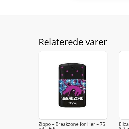
Relaterede varer
Zippo – Breakzone for Her – 75
Eliz
ml – Edt
3,7 