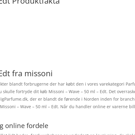
Edt Produktfakta
Edt fra missoni
rakter blandt forbrugerne der har købt den i vores varekategori P
du skulle fortryde dit køb Missoni – Wave – 50 ml – Edt. Det overra
igParfume.dk, der er blandt de førende i Norden inden for branchen
å Missoni – Wave – 50 ml – Edt. Når du handler online er varerne bil
g online fordele