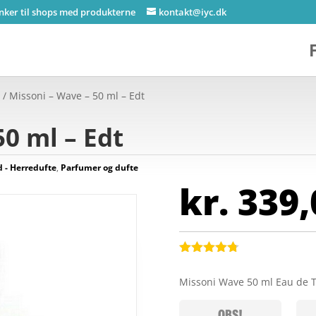
inker til shops med produkterne
kontakt@iyc.dk
e
/ Missoni – Wave – 50 ml – Edt
50 ml – Edt
- Herredufte
,
Parfumer og dufte
kr.
339,
Bedømt
som
4.7
Missoni Wave 50 ml Eau de T
ud af 5
baseret på
kundebedø