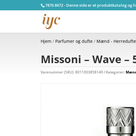
7876 8672 - Denne side er et produktkatalog og l
Hjem
/
Parfumer og dufte
/
Mænd - Herreduft
Missoni – Wave – 
Varenummer (SKU):
8011003858149
Kategorier:
Mænd 