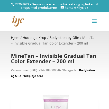
7876 8672 - Denne side er et produktkatalog og linker til
shops med produkterne
kontakt@iyc.dk
Hjem
/
Hudpleje Krop
/
Bodylotion og Olie
/ MineTan
– Invisible Gradual Tan Color Extender – 200 ml
MineTan – Invisible Gradual Tan
Color Extender – 200 ml
Varenummer (SKU):
9347108000046
Kategorier:
Bodylotion
og Olie
,
Hudpleje Krop