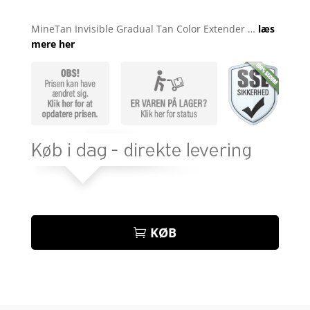
Bedømt
som
4.5
MineTan Invisible Gradual Tan Color Extender …
læs
ud af 5
mere her
baseret
på
kundebedø
mmelser
KØB