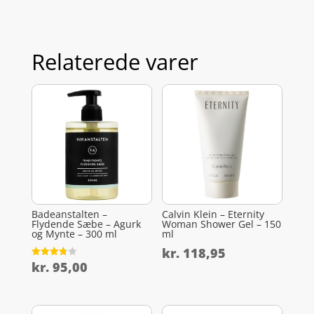
Relaterede varer
Badeanstalten –
Calvin Klein – Eternity
Flydende Sæbe – Agurk
Woman Shower Gel – 150
og Mynte – 300 ml
ml
kr.
118,95
kr.
95,00
Vurderet
3.8
ud af 5