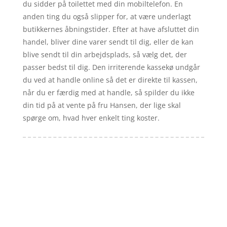
du sidder på toilettet med din mobiltelefon. En
anden ting du også slipper for, at være underlagt
butikkernes åbningstider. Efter at have afsluttet din
handel, bliver dine varer sendt til dig, eller de kan
blive sendt til din arbejdsplads, så vælg det, der
passer bedst til dig. Den irriterende kassekø undgår
du ved at handle online så det er direkte til kassen,
når du er færdig med at handle, så spilder du ikke
din tid på at vente på fru Hansen, der lige skal
spørge om, hvad hver enkelt ting koster.
Forside
Artikler
iyc
Varer
Tlf: 7876 8672
Kontakt
Mail:
info@iyc.dk