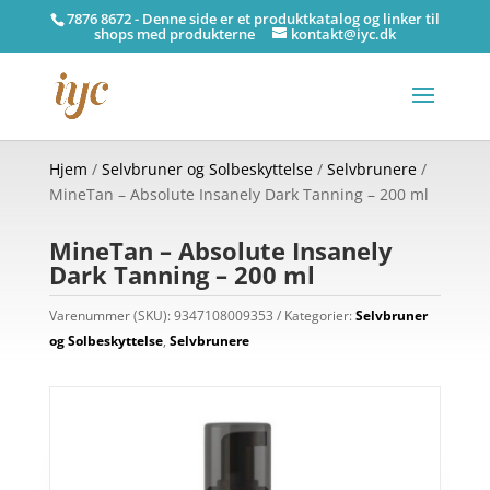
7876 8672 - Denne side er et produktkatalog og linker til
shops med produkterne
kontakt@iyc.dk
Hjem
/
Selvbruner og Solbeskyttelse
/
Selvbrunere
/
MineTan – Absolute Insanely Dark Tanning – 200 ml
MineTan – Absolute Insanely
Dark Tanning – 200 ml
Varenummer (SKU):
9347108009353
Kategorier:
Selvbruner
og Solbeskyttelse
,
Selvbrunere