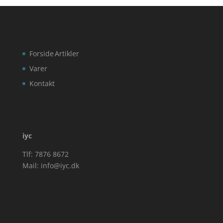
Forside
Artikler
Varer
Kontakt
iyc
Tlf: 7876 8672
Mail:
info@iyc.dk