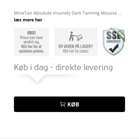
Bedømt
som
5
ud
MineTan Absolute Insanely Dark Tanning Mousse …
af 5
læs mere her
baseret på
kundebedøm
melser
KØB