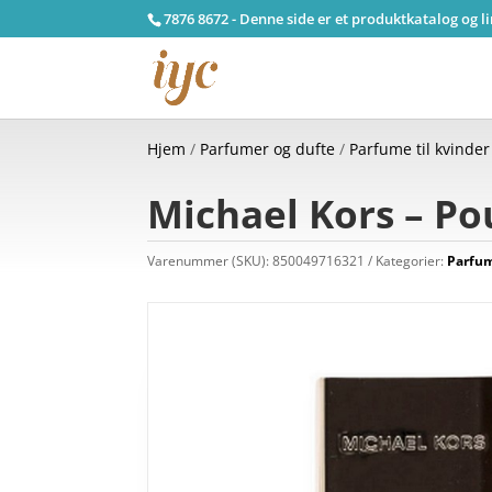
7876 8672 - Denne side er et produktkatalog og l
Hjem
/
Parfumer og dufte
/
Parfume til kvinder
Michael Kors – P
Varenummer (SKU):
850049716321
Kategorier:
Parfum