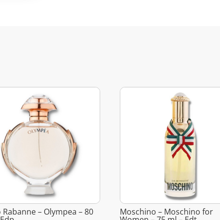
 Rabanne – Olympea – 80
Moschino – Moschino for
 Edp
Women – 75 ml – Edt