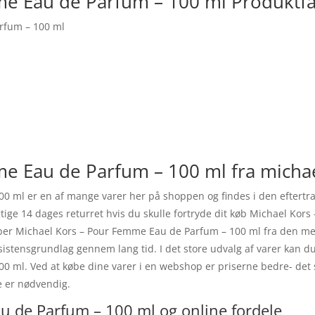
me Eau de Parfum – 100 ml Produktf
rfum – 100 ml
e Eau de Parfum – 100 ml fra michae
0 ml er en af mange varer her på shoppen og findes i den eftertr
igtige 14 dages returret hvis du skulle fortryde dit køb Michael Ko
øber Michael Kors – Pour Femme Eau de Parfum – 100 ml fra den me
ksistensgrundlag gennem lang tid. I det store udvalg af varer kan d
 ml. Ved at købe dine varer i en webshop er priserne bedre- det s
e er nødvendig.
u de Parfum – 100 ml og online fordele