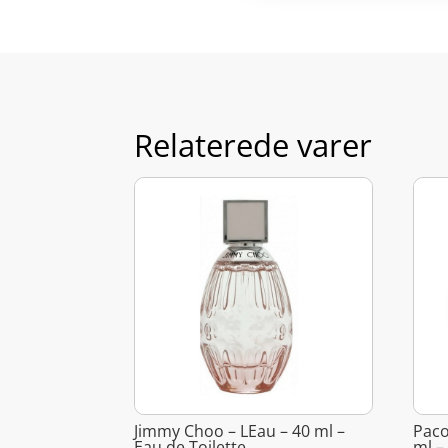
Relaterede varer
Jimmy Choo – LEau – 40 ml –
Paco
Eau de Toilette
ml –