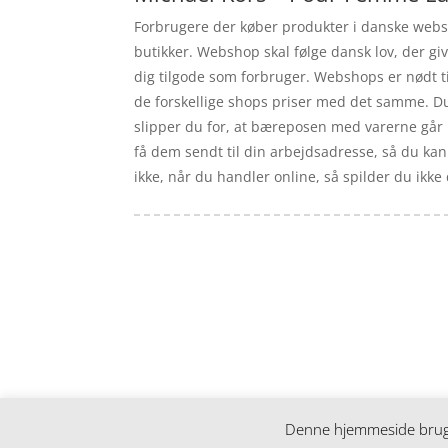
Forbrugere der køber produkter i danske websho
butikker. Webshop skal følge dansk lov, der g
dig tilgode som forbruger. Webshops er nødt t
de forskellige shops priser med det samme. Du 
slipper du for, at bæreposen med varerne går i
få dem sendt til din arbejdsadresse, så du kan
ikke, når du handler online, så spilder du ikke
Forside
Artikler
iyc
Varer
Tlf: 7876 8672
Kontakt
Mail:
info@iyc.dk
Cookie- og privatlivspolitik
Kontakt
Denne hjemmeside bruger