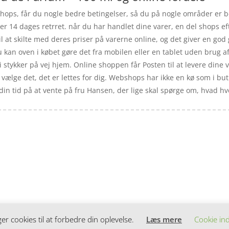
ps, får du nogle bedre betingelser, så du på nogle områder er bed
iver 14 dages retrret. når du har handlet dine varer, en del shop
il at skilte med deres priser på varerne online, og det giver en g
kan oven i købet gøre det fra mobilen eller en tablet uden brug a
 stykker på vej hjem. Online shoppen får Posten til at levere dine
 vælge det, det er lettes for dig. Webshops har ikke en kø som i bu
 din tid på at vente på fru Hansen, der lige skal spørge om, hvad hve
 cookies til at forbedre din oplevelse.
Læs mere
Cookie ind