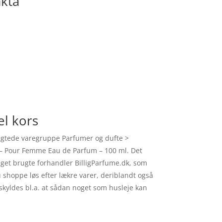
akta
l kors
agtede varegruppe Parfumer og dufte >
rs – Pour Femme Eau de Parfum – 100 ml. Det
get brugte forhandler BilligParfume.dk, som
u shoppe løs efter lækre varer, deriblandt også
kyldes bl.a. at sådan noget som husleje kan