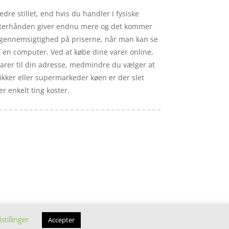
re stillet, end hvis du handler I fysiske
s efterhånden giver endnu mere og det kommer
od gennemsigtighed på priserne, når man kan se
f en computer. Ved at købe dine varer online,
 varer til din adresse, medmindre du vælger at
tikker eller supermarkeder køen er der slet
r enkelt ting koster.
stillinger
Accepter