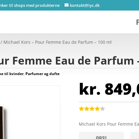
inker til shops med produkterne
kontakt@iyc.dk
/ Michael Kors – Pour Femme Eau de Parfum – 100 ml
our Femme Eau de Parfum 
e til kvinder
,
Parfumer og dufte
kr.
849,
Bedømt
som
4.1
Michael Kors Pour Femme Ea
ud af 5
baseret
på