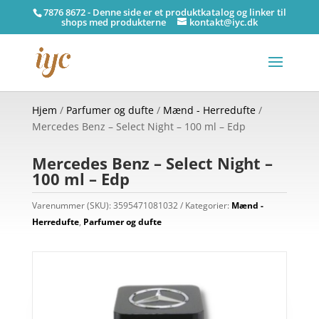
7876 8672 - Denne side er et produktkatalog og linker til
shops med produkterne
kontakt@iyc.dk
Hjem
/
Parfumer og dufte
/
Mænd - Herredufte
/
Mercedes Benz – Select Night – 100 ml – Edp
Mercedes Benz – Select Night –
100 ml – Edp
Varenummer (SKU):
3595471081032
Kategorier:
Mænd -
Herredufte
,
Parfumer og dufte