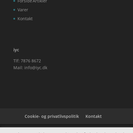
Forside
Artikler
Varer
Kontakt
iyc
Tlf: 7876 8672
Mail:
info@iyc.dk
Cookie- og privatlivspolitik
Kontakt
Denne hjemmeside samler et bredt udvalg af