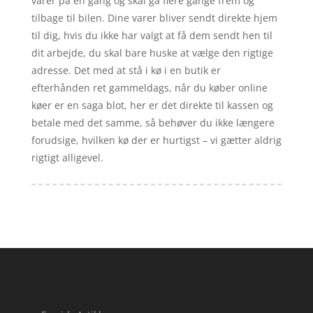
varer på én gang og skal gå flere gange frem og
tilbage til bilen. Dine varer bliver sendt direkte hjem
til dig, hvis du ikke har valgt at få dem sendt hen til
dit arbejde, du skal bare huske at vælge den rigtige
adresse. Det med at stå i kø i en butik er
efterhånden ret gammeldags, når du køber online
køer er en saga blot, her er det direkte til kassen og
betale med det samme, så behøver du ikke længere
forudsige, hvilken kø der er hurtigst – vi gætter aldrig
rigtigt alligevel.