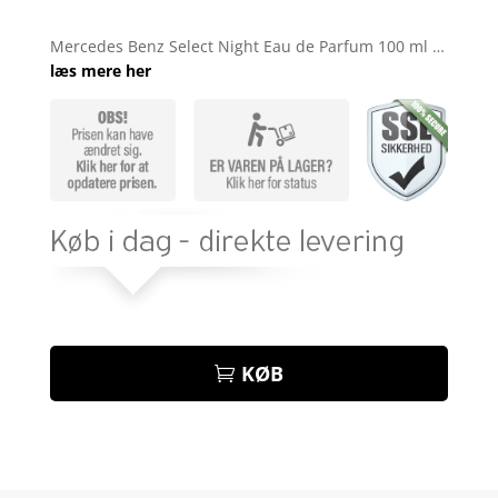
Bedømt
som
4.9
Mercedes Benz Select Night Eau de Parfum 100 ml …
ud af 5
læs mere her
baseret på
kundebedøm
melser
KØB