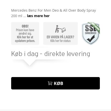
Bedømt
som
4.5
Mercedes Benz For Men Deo & All Over Body Spray
ud af 5
200 ml …
læs mere her
baseret
på
kundebedø
mmelser
KØB