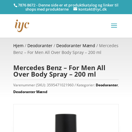
7876 8672 - Denne side er et produktkatalog og linker til
shops med produkterne
kontakt@iyc.dk
Hjem
/
Deodoranter
/
Deodoranter Mænd
/ Mercedes
Benz – For Men All Over Body Spray – 200 ml
Mercedes Benz – For Men All
Over Body Spray – 200 ml
Varenummer (SKU):
3595471021960
Kategorier:
Deodoranter
,
Deodoranter Mænd