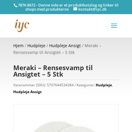
7876 8672 - Denne side er et produktkatalog og linker til
shops med produkterne
kontakt@iyc.dk
Hjem
/
Hudpleje
/
Hudpleje Ansigt
/ Meraki –
Rensesvamp til Ansigtet – 5 Stk
Meraki – Rensesvamp til
Ansigtet – 5 Stk
Varenummer (SKU):
5707644534384
Kategorier:
Hudpleje
,
Hudpleje Ansigt