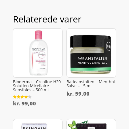
Relaterede varer
Bioderma – Crealine H20
Badeanstalten – Menthol
Solution Micellaire
Salve – 15 ml
Sensibles – 500 ml
kr.
59,00
kr.
99,00
Vurderet
4
ud af 5