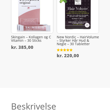
Skingain – Kollagen og C
New Nordic – HairVolume
Vitamin – 30 Sticks
– Styrker Hår Hud &
Negle – 30 Tabletter
kr.
385,00
kr.
220,00
Vurderet
5
ud af 5
Beskrivelse