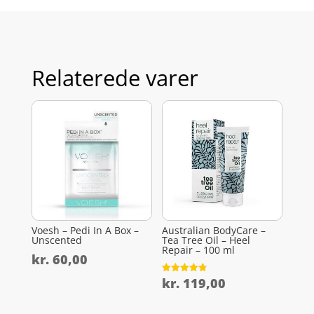
Relaterede varer
Voesh – Pedi In A Box –
Australian BodyCare –
Unscented
Tea Tree Oil – Heel
Repair – 100 ml
kr.
60,00
kr.
119,00
Vurderet
4.8
ud af 5