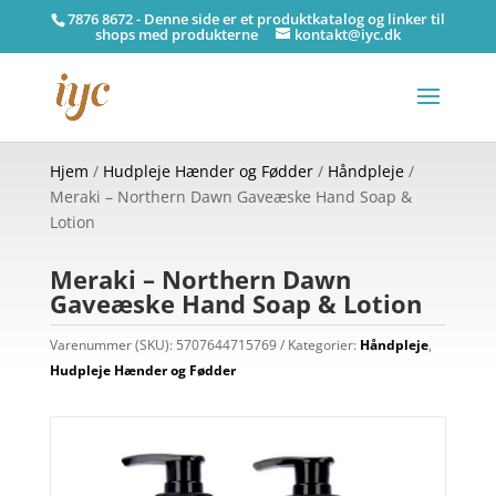
7876 8672 - Denne side er et produktkatalog og linker til
shops med produkterne
kontakt@iyc.dk
Hjem
/
Hudpleje Hænder og Fødder
/
Håndpleje
/
Meraki – Northern Dawn Gaveæske Hand Soap &
Lotion
Meraki – Northern Dawn
Gaveæske Hand Soap & Lotion
Varenummer (SKU):
5707644715769
Kategorier:
Håndpleje
,
Hudpleje Hænder og Fødder