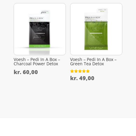
Voesh – Pedi In A Box –
Voesh – Pedi In A Box –
Charcoal Power Detox
Green Tea Detox
kr.
60,00
kr.
49,00
Vurderet
5
ud af 5