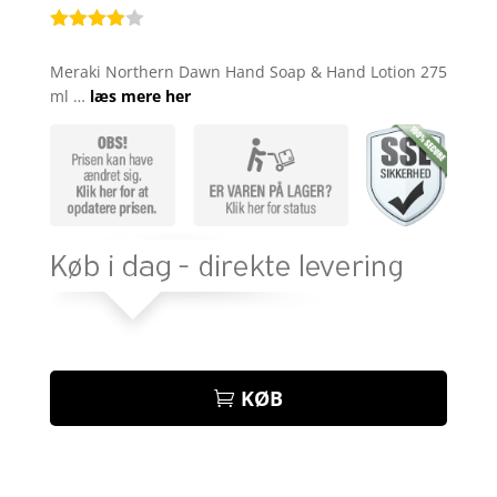
Bedømt
som
3.9
Meraki Northern Dawn Hand Soap & Hand Lotion 275
ud af 5
ml …
læs mere her
baseret
på
kundebed
ømmelse
r
KØB