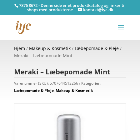
7876 8672 - Denne side er et produktkatalog og linker til
shops med produkterne
kontakt@iyc.dk
Hjem
/
Makeup & Kosmetik
/
Læbepomade & Pleje
/
Meraki – Læbepomade Mint
Meraki – Læbepomade Mint
Varenummer (SKU):
5707644513266
Kategorier:
Læbepomade & Pleje
,
Makeup & Kosmetik