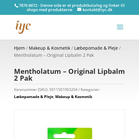
7876 8672 - Denne side er et produktkatalog og linker til
shops med produkterne
kontakt@iyc.dk
Hjem
/
Makeup & Kosmetik
/
Læbepomade & Pleje
/
Mentholatum – Original Lipbalm 2 Pak
Mentholatum – Original Lipbalm
2 Pak
Varenummer (SKU):
5011501003204
Kategorier:
Læbepomade & Pleje
,
Makeup & Kosmetik