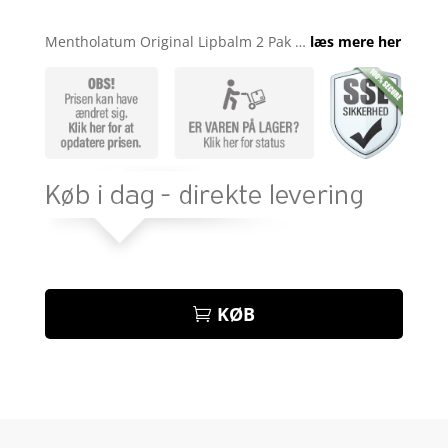
Bedømt
som
4.1
Mentholatum Original Lipbalm 2 Pak …
læs mere her
ud af 5
baseret
på
kundebedø
mmelser
KØB