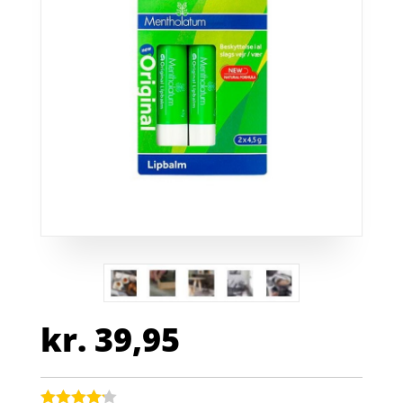
kr.
39,95