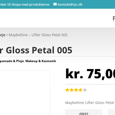
inker til shops med produkterne
kontakt@iyc.dk
eje
/ Maybelline – Lifter Gloss Petal 005
r Gloss Petal 005
pomade & Pleje
,
Makeup & Kosmetik
kr.
75,0
Bedømt
som
3.9
Maybelline Lifter Gloss Peta
ud af 5
baseret
på