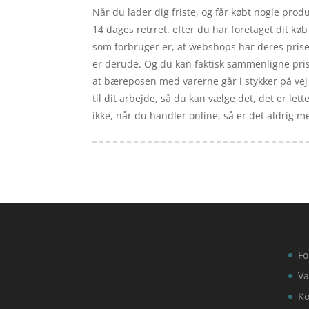
Når du lader dig friste, og får købt nogle produ
14 dages retrret. efter du har foretaget dit kø
som forbruger er, at webshops har deres priser
er derude. Og du kan faktisk sammenligne priser
at bæreposen med varerne går i stykker på vej h
til dit arbejde, så du kan vælge det, det er let
ikke, når du handler online, så er det aldrig me
Fo
Va
Ko