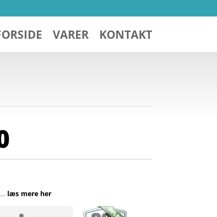
FORSIDE
VARER
KONTAKT
0
l …
læs mere her