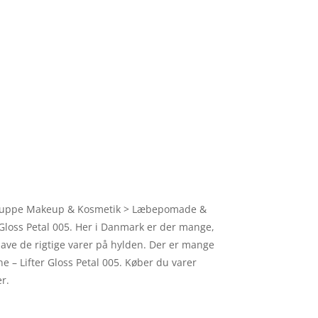
regruppe Makeup & Kosmetik > Læbepomade &
r Gloss Petal 005. Her i Danmark er der mange,
have de rigtige varer på hylden. Der er mange
ne – Lifter Gloss Petal 005. Køber du varer
er.