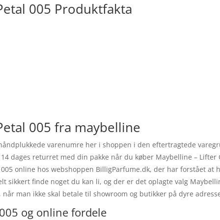
 Petal 005 Produktfakta
Petal 005 fra maybelline
 de håndplukkede varenumre her i shoppen i den eftertragtede va
ige 14 dages returret med din pakke når du køber Maybelline – Lifte
l 005 online hos webshoppen BilligParfume.dk, der har forstået at 
lt sikkert finde noget du kan li, og der er det oplagte valg Maybelli
e, når man ikke skal betale til showroom og butikker på dyre adress
 005 og online fordele