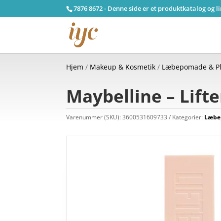
7876 8672 - Denne side er et produktkatalog og l
Hjem
/
Makeup & Kosmetik
/
Læbepomade & Pl
Maybelline – Lifte
Varenummer (SKU):
3600531609733
Kategorier:
Læbe