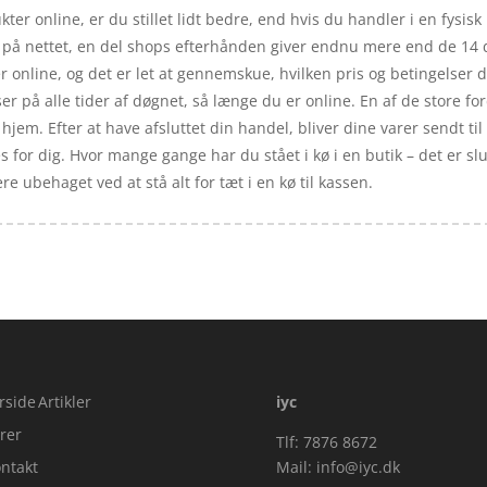
kter online, er du stillet lidt bedre, end hvis du handler i en fysis
b på nettet, en del shops efterhånden giver endnu mere end de 14 dag
 online, og det er let at gennemskue, hvilken pris og betingelser d
 på alle tider af døgnet, så længe du er online. En af de store for
jem. Efter at have afsluttet din handel, bliver dine varer sendt til
tes for dig. Hvor mange gange har du stået i kø i en butik – det er s
re ubehaget ved at stå alt for tæt i en kø til kassen.
rside
Artikler
iyc
rer
Tlf: 7876 8672
ntakt
Mail:
info@iyc.dk