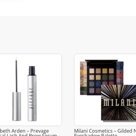
abeth Arden – Prevage
Milani Cosmetics – Gilded 
ical Lash And Brow Serum –
Eyeshadow Palette